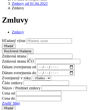
Zmluvy od 01.04.2022
Zmluvy
Zmluvy
Zmluvy
Hľadaný výraz
Hľadať
Rozšírené hľadanie
Zmluvná strana
Zmluvná strana IČO
Dátum zverejnenia od
Dátum zverejnenia do
Zverejnený v roku
Číslo zmluvy
Názov / Predmet zmluvy
Cena od
Cena do
Zrušiť filter