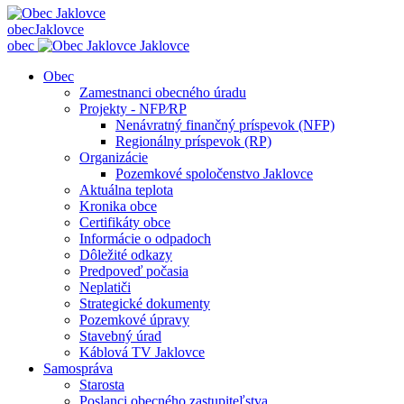
obec
Jaklovce
obec
Jaklovce
Obec
Zamestnanci obecného úradu
Projekty - NFP⁄RP
Nenávratný finančný príspevok (NFP)
Regionálny príspevok (RP)
Organizácie
Pozemkové spoločenstvo Jaklovce
Aktuálna teplota
Kronika obce
Certifikáty obce
Informácie o odpadoch
Dôležité odkazy
Predpoveď počasia
Neplatiči
Strategické dokumenty
Pozemkové úpravy
Stavebný úrad
Káblová TV Jaklovce
Samospráva
Starosta
Poslanci obecného zastupiteľstva