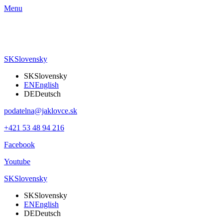
Menu
SK
Slovensky
SK
Slovensky
EN
English
DE
Deutsch
podatelna@jaklovce.sk
+421 53 48 94 216
Facebook
Youtube
SK
Slovensky
SK
Slovensky
EN
English
DE
Deutsch