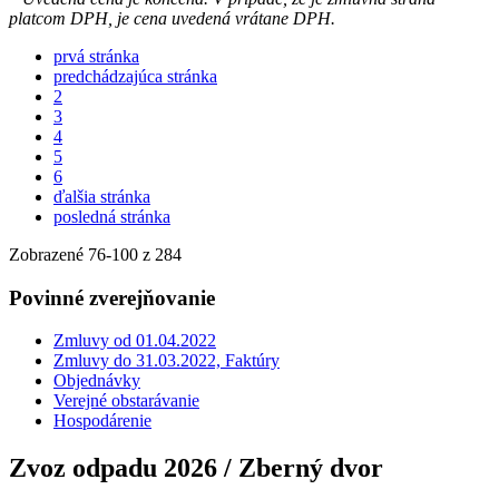
platcom DPH, je cena uvedená vrátane DPH.
prvá stránka
predchádzajúca stránka
2
3
4
5
6
ďalšia stránka
posledná stránka
Zobrazené
76
-
100
z 284
Povinné zverejňovanie
Zmluvy od 01.04.2022
Zmluvy do 31.03.2022, Faktúry
Objednávky
Verejné obstarávanie
Hospodárenie
Zvoz odpadu 2026 / Zberný dvor