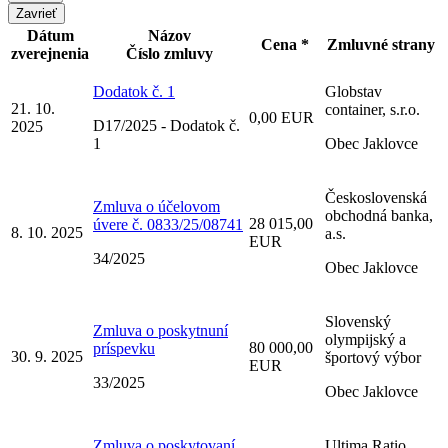
Zavrieť
Dátum
Názov
Cena *
Zmluvné strany
zverejnenia
Číslo zmluvy
Dodatok č. 1
Globstav
21. 10.
container, s.r.o.
0,00 EUR
D17/2025 - Dodatok č.
2025
1
Obec Jaklovce
Československá
Zmluva o účelovom
obchodná banka,
28 015,00
úvere č. 0833/25/08741
8. 10. 2025
a.s.
EUR
34/2025
Obec Jaklovce
Slovenský
Zmluva o poskytnuní
olympijský a
80 000,00
príspevku
30. 9. 2025
športový výbor
EUR
33/2025
Obec Jaklovce
Zmluva o poskytovaní
Ultima Ratio,