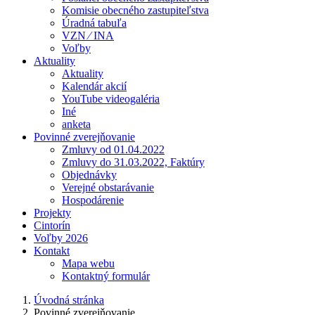
Komisie obecného zastupiteľstva
Úradná tabuľa
VZN ⁄ INA
Voľby
Aktuality
Aktuality
Kalendár akcií
YouTube videogaléria
Iné
anketa
Povinné zverejňovanie
Zmluvy od 01.04.2022
Zmluvy do 31.03.2022, Faktúry
Objednávky
Verejné obstarávanie
Hospodárenie
Projekty
Cintorín
Voľby 2026
Kontakt
Mapa webu
Kontaktný formulár
Úvodná stránka
Povinné zverejňovanie