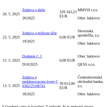
Zmluva o dielo
MMVH s.r.o.
329 343,23
26. 5. 2025
EUR
20/2025
Obec Jaklovce
Slovenská
Zmluva o bežnom účte
sporiteľňa, a.s.
23. 5. 2025
0,00 EUR
19/2025
Obec Jaklovce
Dodatok č. 3
Obec Jaklovce
15. 5. 2025
0,00 EUR
D10/2025
QESS s.r.o.
Zmluva o
Československá
preklenovacom úvere č.
obchodná banka,
39 613,00
13. 5. 2025
0362/25/08741
a.s.
EUR
18/2025
Obec Jaklovce
* Uvedená cena je konečná. V prípade, že je zmluvná strana