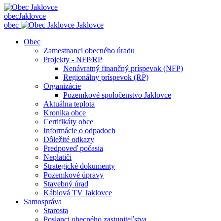
obec
Jaklovce
obec
Jaklovce
Obec
Zamestnanci obecného úradu
Projekty - NFP⁄RP
Nenávratný finančný príspevok (NFP)
Regionálny príspevok (RP)
Organizácie
Pozemkové spoločenstvo Jaklovce
Aktuálna teplota
Kronika obce
Certifikáty obce
Informácie o odpadoch
Dôležité odkazy
Predpoveď počasia
Neplatiči
Strategické dokumenty
Pozemkové úpravy
Stavebný úrad
Káblová TV Jaklovce
Samospráva
Starosta
Poslanci obecného zastupiteľstva