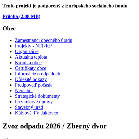
Tento projekt je podporený z Európskeho sociálneho fondu
Príloha (2.08 MB)
Obec
Zamestnanci obecného úradu
Projekty - NFP⁄RP
Organizácie
Aktuálna teplota
Kronika obce
Certifikáty obce
Informácie o odpadoch
Dôležité odkazy
Predpoveď počasia
Neplatiči
Strategické dokumenty
Pozemkové úpravy
Stavebný úrad
Káblová TV Jaklovce
Zvoz odpadu 2026 / Zberný dvor