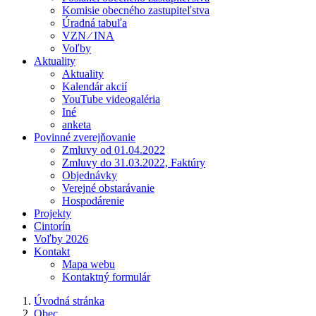
Komisie obecného zastupiteľstva
Úradná tabuľa
VZN ⁄ INA
Voľby
Aktuality
Aktuality
Kalendár akcií
YouTube videogaléria
Iné
anketa
Povinné zverejňovanie
Zmluvy od 01.04.2022
Zmluvy do 31.03.2022, Faktúry
Objednávky
Verejné obstarávanie
Hospodárenie
Projekty
Cintorín
Voľby 2026
Kontakt
Mapa webu
Kontaktný formulár
Úvodná stránka
Obec