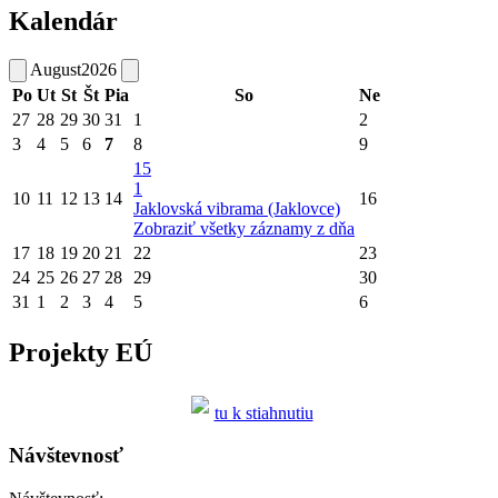
Kalendár
August
2026
Po
Ut
St
Št
Pia
So
Ne
27
28
29
30
31
1
2
3
4
5
6
7
8
9
15
1
10
11
12
13
14
16
Jaklovská vibrama (Jaklovce)
Zobraziť všetky záznamy z dňa
17
18
19
20
21
22
23
24
25
26
27
28
29
30
31
1
2
3
4
5
6
Projekty EÚ
tu k stiahnutiu
Návštevnosť