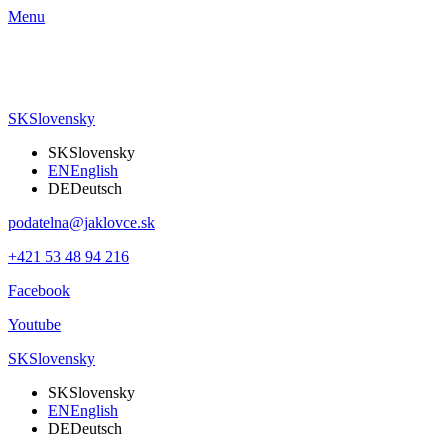
Menu
SK
Slovensky
SK
Slovensky
EN
English
DE
Deutsch
podatelna@jaklovce.sk
+421 53 48 94 216
Facebook
Youtube
SK
Slovensky
SK
Slovensky
EN
English
DE
Deutsch