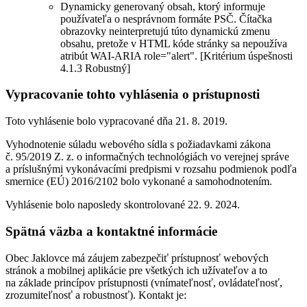
Dynamicky generovaný obsah, ktorý informuje
používateľa o nesprávnom formáte PSČ. Čítačka
obrazovky neinterpretujú túto dynamickú zmenu
obsahu, pretože v HTML kóde stránky sa nepoužíva
atribút WAI-ARIA role="alert". [Kritérium úspešnosti
4.1.3 Robustný]
Vypracovanie tohto vyhlásenia o prístupnosti
Toto vyhlásenie bolo vypracované dňa 21. 8. 2019.
Vyhodnotenie súladu webového sídla s požiadavkami zákona
č. 95/2019 Z. z. o informačných technológiách vo verejnej správe
a príslušnými vykonávacími predpismi v rozsahu podmienok podľa
smernice (EÚ) 2016/2102 bolo vykonané a samohodnotením.
Vyhlásenie bolo naposledy skontrolované 22. 9. 2024.
Spätná väzba a kontaktné informácie
Obec Jaklovce má záujem zabezpečiť prístupnosť webových
stránok a mobilnej aplikácie pre všetkých ich užívateľov a to
na základe princípov prístupnosti (vnímateľnosť, ovládateľnosť,
zrozumiteľnosť a robustnosť). Kontakt je: