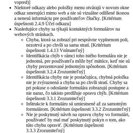
vopred)]
Niektoré odkazy alebo položky menu otvárajú v novom okne
odkaz smerujúci mimo web a nie sú vizuálne odlíšené ikonou
a nenesú informáciu pre používateľov čítačky. [Kritérium
úspešnosti 2.4.9 Účel odkazu]
Nasledujúce chyby sa týkajú kontaktných formulárov na
webových stránkach.
Chyba, ktorá sa zobrazí pri nesprávne vyplnenom poli,
nezotrvá a po chvíli sa sama stratí. [Kritérium
úspešnosti 1.4.13 Vnímateľný]
Identifikácia chýb v rámci toho istého formulára nie je
jednotná, pre používateľa môže byť mätúce, keď nie sú
chyby prezentované jednotným spôsobom. [Kritérium
úspešnosti 3.2.4 Zrozumiteľný]
Identifikácia chyby nie je postačujúca, chybná položka
nie je zvýraznená a chyba sa po chvíli stratí. Chyby sa
pri pokuse o odoslanie formulára zobrazujú postupne a
nie naraz, čo takisto predlžuje opravu chýb. [Kritérium
úspešnosti 3.3.1 Zrozumiteľný]
Inštrukcie k formuláru sú umiestnené až za samotným
formulárom. [Kritérium úspešnosti 3.3.2 Zrozumiteľný]
Nie je poskytnutý návrh na opravu chyby vo formulári,
používateľ by mal mať poskytnutý pokyn o tom, ako
túto chybu opraviť. [Kritérium úspešnosti
3.3.3 Zrozumiteľný]