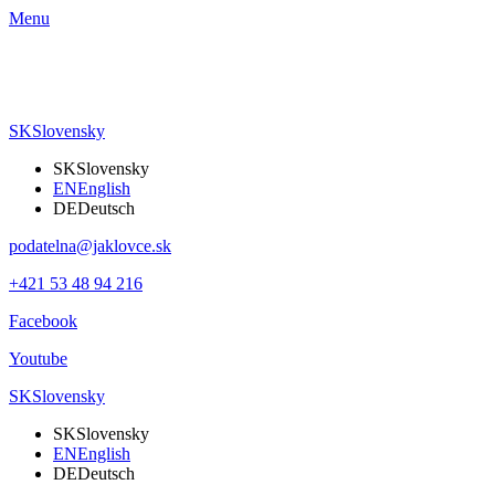
Menu
SK
Slovensky
SK
Slovensky
EN
English
DE
Deutsch
podatelna@jaklovce.sk
+421 53 48 94 216
Facebook
Youtube
SK
Slovensky
SK
Slovensky
EN
English
DE
Deutsch