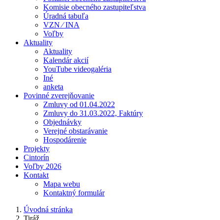
Komisie obecného zastupiteľstva
Úradná tabuľa
VZN ⁄ INA
Voľby
Aktuality
Aktuality
Kalendár akcií
YouTube videogaléria
Iné
anketa
Povinné zverejňovanie
Zmluvy od 01.04.2022
Zmluvy do 31.03.2022, Faktúry
Objednávky
Verejné obstarávanie
Hospodárenie
Projekty
Cintorín
Voľby 2026
Kontakt
Mapa webu
Kontaktný formulár
Úvodná stránka
Tiráž