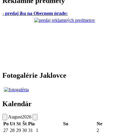
Reklamné predmety
- predaj iba na Obecnom úrade
:
Fotogalérie Jaklovce
Kalendár
August
2026
Po
Ut
St
Št
Pia
So
Ne
27
28
29
30
31
1
2