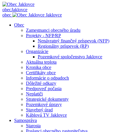
obec
Jaklovce
obec
Jaklovce
Obec
Zamestnanci obecného úradu
Projekty - NFP⁄RP
Nenávratný finančný príspevok (NFP)
Regionálny príspevok (RP)
Organizácie
Pozemkové spoločenstvo Jaklovce
Aktuálna teplota
Kronika obce
Certifikáty obce
Informácie o odpadoch
Dôležité odkazy
Predpoveď počasia
Neplatiči
Strategické dokumenty
Pozemkové úpravy
Stavebný úrad
Káblová TV Jaklovce
Samospráva
Starosta
Poslanci obecného zastupiteľstva