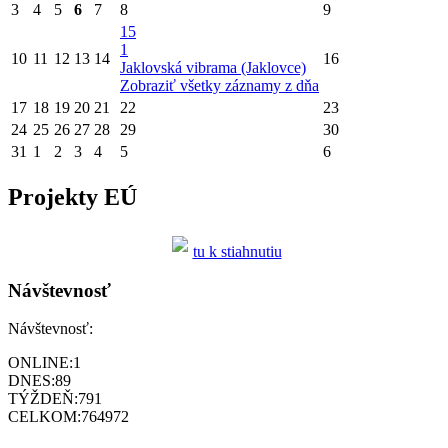
3
4
5
6
7
8
9
15
1
10
11
12
13
14
16
Jaklovská vibrama (Jaklovce)
Zobraziť všetky záznamy z dňa
17
18
19
20
21
22
23
24
25
26
27
28
29
30
31
1
2
3
4
5
6
Projekty EÚ
tu k stiahnutiu
Návštevnosť
Návštevnosť:
ONLINE:
1
DNES:
89
TÝŽDEŇ:
791
CELKOM:
764972