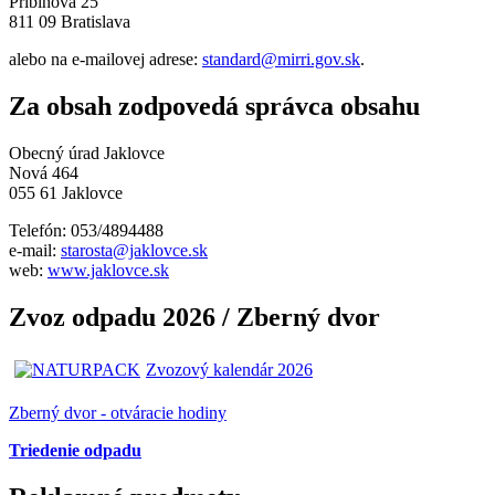
Pribinova 25
811 09 Bratislava
alebo na e-mailovej adrese:
standard@mirri.gov.sk
.
Za obsah zodpovedá správca obsahu
Obecný úrad Jaklovce
Nová 464
055 61 Jaklovce
Telefón: 053/4894488
e-mail:
starosta@jaklovce.sk
web:
www.jaklovce.sk
Zvoz odpadu 2026 / Zberný dvor
Zvozový kalendár 2026
Zberný dvor - otváracie hodiny
Triedenie odpadu