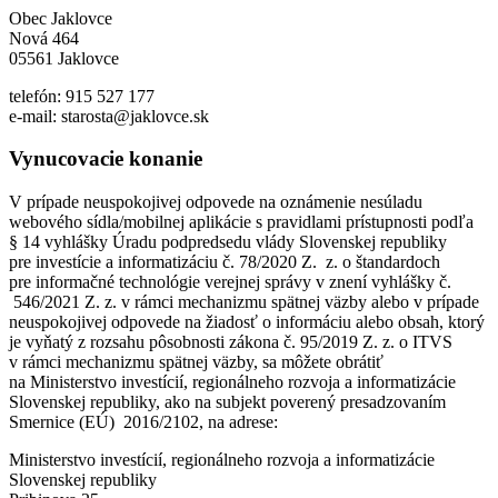
Obec Jaklovce
Nová 464
05561 Jaklovce
telefón: 915 527 177
e-mail: starosta@jaklovce.sk
Vynucovacie konanie
V prípade neuspokojivej odpovede na oznámenie nesúladu
webového sídla/mobilnej aplikácie s pravidlami prístupnosti podľa
§ 14 vyhlášky Úradu podpredsedu vlády Slovenskej republiky
pre investície a informatizáciu č. 78/2020 Z. z. o štandardoch
pre informačné technológie verejnej správy v znení vyhlášky č.
546/2021 Z. z. v rámci mechanizmu spätnej väzby alebo v prípade
neuspokojivej odpovede na žiadosť o informáciu alebo obsah, ktorý
je vyňatý z rozsahu pôsobnosti zákona č. 95/2019 Z. z. o ITVS
v rámci mechanizmu spätnej väzby, sa môžete obrátiť
na Ministerstvo investícií, regionálneho rozvoja a informatizácie
Slovenskej republiky, ako na subjekt poverený presadzovaním
Smernice (EÚ) 2016/2102, na adrese:
Ministerstvo investícií, regionálneho rozvoja a informatizácie
Slovenskej republiky