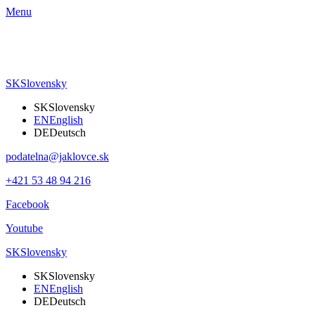
Menu
SK
Slovensky
SK
Slovensky
EN
English
DE
Deutsch
podatelna@jaklovce.sk
+421 53 48 94 216
Facebook
Youtube
SK
Slovensky
SK
Slovensky
EN
English
DE
Deutsch