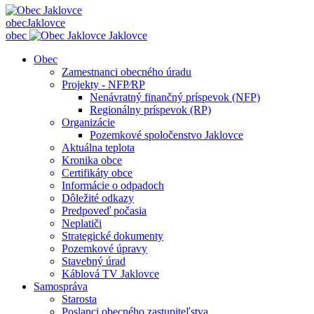
obec
Jaklovce
obec
Jaklovce
Obec
Zamestnanci obecného úradu
Projekty - NFP⁄RP
Nenávratný finančný príspevok (NFP)
Regionálny príspevok (RP)
Organizácie
Pozemkové spoločenstvo Jaklovce
Aktuálna teplota
Kronika obce
Certifikáty obce
Informácie o odpadoch
Dôležité odkazy
Predpoveď počasia
Neplatiči
Strategické dokumenty
Pozemkové úpravy
Stavebný úrad
Káblová TV Jaklovce
Samospráva
Starosta
Poslanci obecného zastupiteľstva