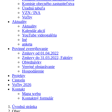
Komisie obecného zastupiteľstva
Úradná tabuľa
VZN ⁄ INA
Voľby
Aktuality
Aktuality
Kalendár akcií
YouTube videogaléria
Iné
anketa
Povinné zverejňovanie
Zmluvy od 01.04.2022
Zmluvy do 31.03.2022, Faktúry
Objednávky
Verejné obstarávanie
Hospodárenie
Projekty
Cintorín
Voľby 2026
Kontakt
Mapa webu
Kontaktný formulár
Úvodná stránka
Obec