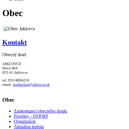
Obec
Kontakt
Obecný úrad
JAKLOVCE
Nová 464
055 61 Jaklovce
tel. 053/4894216
email:
podatelna@jaklovce.sk
Obec
Zamestnanci obecného úradu
Projekty - NFP⁄RP
Organizácie
Aktuálna teplota