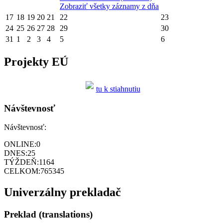
Zobraziť všetky záznamy z dňa
17
18
19
20
21
22
23
24
25
26
27
28
29
30
31
1
2
3
4
5
6
Projekty EÚ
tu k stiahnutiu
Návštevnosť
Návštevnosť:
ONLINE:
0
DNES:
25
TÝŽDEŇ:
1164
CELKOM:
765345
Univerzálny prekladač
Preklad (translations)