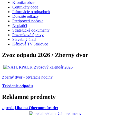
Kronika obce
Certifikáty obce
Informácie o odpadoch
Dôležité odkazy
Predpoveď počasia
Neplatiči
Strategické dokumenty
Pozemkové úpravy
Stavebný úrad
Káblová TV Jaklovce
Zvoz odpadu 2026 / Zberný dvor
Zvozový kalendár 2026
Zberný dvor - otváracie hodiny
Triedenie odpadu
Reklamné predmety
- predaj iba na Obecnom úrade
: