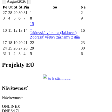
August
2026
Po
Ut
St
Št
Pia
So
Ne
27
28
29
30
31
1
2
3
4
5
6
7
8
9
15
1
10
11
12
13
14
16
Jaklovská vibrama (Jaklovce)
Zobraziť všetky záznamy z dňa
17
18
19
20
21
22
23
24
25
26
27
28
29
30
31
1
2
3
4
5
6
Projekty EÚ
tu k stiahnutiu
Návštevnosť
Návštevnosť:
ONLINE:
0
DNES:
171