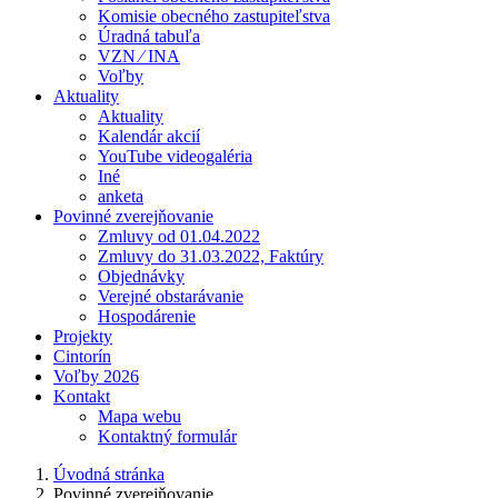
Komisie obecného zastupiteľstva
Úradná tabuľa
VZN ⁄ INA
Voľby
Aktuality
Aktuality
Kalendár akcií
YouTube videogaléria
Iné
anketa
Povinné zverejňovanie
Zmluvy od 01.04.2022
Zmluvy do 31.03.2022, Faktúry
Objednávky
Verejné obstarávanie
Hospodárenie
Projekty
Cintorín
Voľby 2026
Kontakt
Mapa webu
Kontaktný formulár
Úvodná stránka
Povinné zverejňovanie