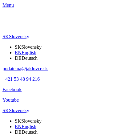
Menu
SK
Slovensky
SK
Slovensky
EN
English
DE
Deutsch
podatelna@jaklovce.sk
+421 53 48 94 216
Facebook
Youtube
SK
Slovensky
SK
Slovensky
EN
English
DE
Deutsch