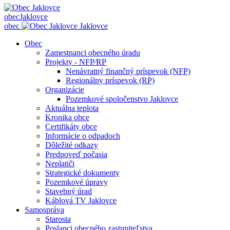
obec
Jaklovce
obec
Jaklovce
Obec
Zamestnanci obecného úradu
Projekty - NFP⁄RP
Nenávratný finančný príspevok (NFP)
Regionálny príspevok (RP)
Organizácie
Pozemkové spoločenstvo Jaklovce
Aktuálna teplota
Kronika obce
Certifikáty obce
Informácie o odpadoch
Dôležité odkazy
Predpoveď počasia
Neplatiči
Strategické dokumenty
Pozemkové úpravy
Stavebný úrad
Káblová TV Jaklovce
Samospráva
Starosta
Poslanci obecného zastupiteľstva