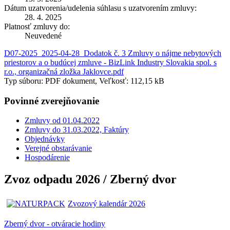
Dátum uzatvorenia/udelenia súhlasu s uzatvorením zmluvy:
28. 4. 2025
Platnosť zmluvy do:
Neuvedené
D07-2025_2025-04-28_Dodatok č. 3 Zmluvy o nájme nebytových
priestorov a o budúcej zmluve - BizLink Industry Slovakia spol. s
r.o., organizačná zložka Jaklovce.pdf
Typ súboru: PDF dokument, Veľkosť: 112,15 kB
Povinné zverejňovanie
Zmluvy od 01.04.2022
Zmluvy do 31.03.2022, Faktúry
Objednávky
Verejné obstarávanie
Hospodárenie
Zvoz odpadu 2026 / Zberný dvor
Zvozový kalendár 2026
Zberný dvor - otváracie hodiny