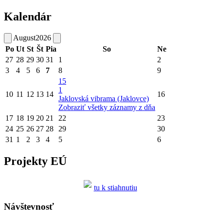
Kalendár
August
2026
Po
Ut
St
Št
Pia
So
Ne
27
28
29
30
31
1
2
3
4
5
6
7
8
9
15
1
10
11
12
13
14
16
Jaklovská vibrama (Jaklovce)
Zobraziť všetky záznamy z dňa
17
18
19
20
21
22
23
24
25
26
27
28
29
30
31
1
2
3
4
5
6
Projekty EÚ
tu k stiahnutiu
Návštevnosť