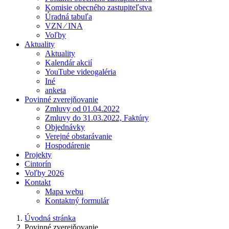
Komisie obecného zastupiteľstva
Úradná tabuľa
VZN ⁄ INA
Voľby
Aktuality
Aktuality
Kalendár akcií
YouTube videogaléria
Iné
anketa
Povinné zverejňovanie
Zmluvy od 01.04.2022
Zmluvy do 31.03.2022, Faktúry
Objednávky
Verejné obstarávanie
Hospodárenie
Projekty
Cintorín
Voľby 2026
Kontakt
Mapa webu
Kontaktný formulár
Úvodná stránka
Povinné zverejňovanie