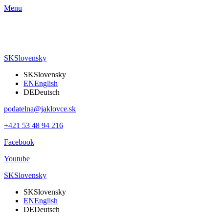
Menu
SK
Slovensky
SK
Slovensky
EN
English
DE
Deutsch
podatelna@jaklovce.sk
+421 53 48 94 216
Facebook
Youtube
SK
Slovensky
SK
Slovensky
EN
English
DE
Deutsch