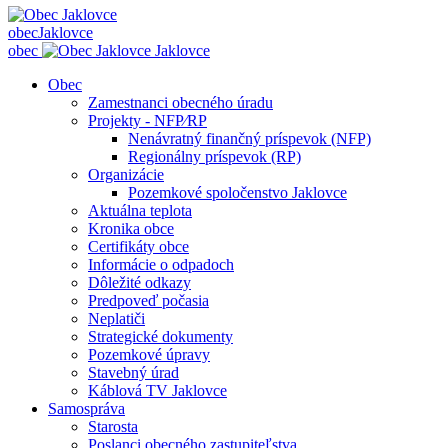
obec
Jaklovce
obec
Jaklovce
Obec
Zamestnanci obecného úradu
Projekty - NFP⁄RP
Nenávratný finančný príspevok (NFP)
Regionálny príspevok (RP)
Organizácie
Pozemkové spoločenstvo Jaklovce
Aktuálna teplota
Kronika obce
Certifikáty obce
Informácie o odpadoch
Dôležité odkazy
Predpoveď počasia
Neplatiči
Strategické dokumenty
Pozemkové úpravy
Stavebný úrad
Káblová TV Jaklovce
Samospráva
Starosta
Poslanci obecného zastupiteľstva