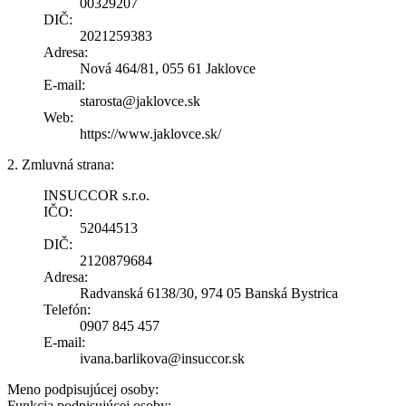
00329207
DIČ:
2021259383
Adresa:
Nová 464/81, 055 61 Jaklovce
E-mail:
starosta@jaklovce.sk
Web:
https://www.jaklovce.sk/
2. Zmluvná strana:
INSUCCOR s.r.o.
IČO:
52044513
DIČ:
2120879684
Adresa:
Radvanská 6138/30, 974 05 Banská Bystrica
Telefón:
0907 845 457
E-mail:
ivana.barlikova@insuccor.sk
Meno podpisujúcej osoby:
Funkcia podpisujúcej osoby: