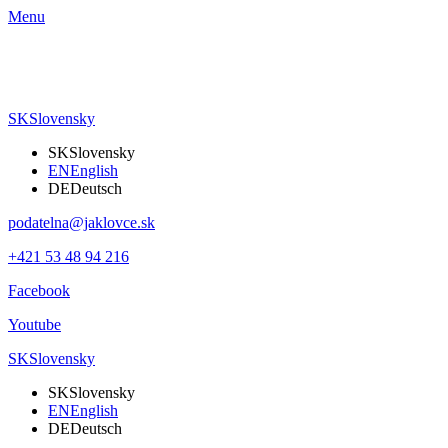
Menu
SK
Slovensky
SK
Slovensky
EN
English
DE
Deutsch
podatelna@jaklovce.sk
+421 53 48 94 216
Facebook
Youtube
SK
Slovensky
SK
Slovensky
EN
English
DE
Deutsch