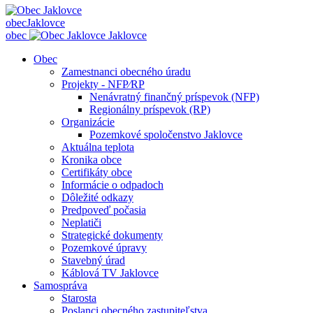
obec
Jaklovce
obec
Jaklovce
Obec
Zamestnanci obecného úradu
Projekty - NFP⁄RP
Nenávratný finančný príspevok (NFP)
Regionálny príspevok (RP)
Organizácie
Pozemkové spoločenstvo Jaklovce
Aktuálna teplota
Kronika obce
Certifikáty obce
Informácie o odpadoch
Dôležité odkazy
Predpoveď počasia
Neplatiči
Strategické dokumenty
Pozemkové úpravy
Stavebný úrad
Káblová TV Jaklovce
Samospráva
Starosta
Poslanci obecného zastupiteľstva