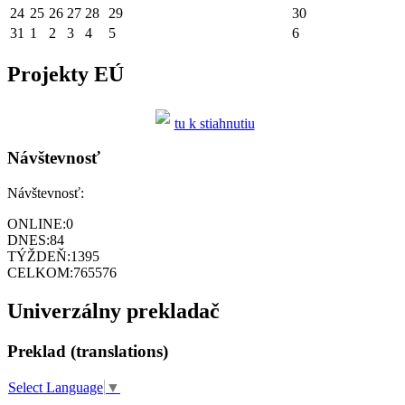
24
25
26
27
28
29
30
31
1
2
3
4
5
6
Projekty EÚ
tu k stiahnutiu
Návštevnosť
Návštevnosť:
ONLINE:
0
DNES:
84
TÝŽDEŇ:
1395
CELKOM:
765576
Univerzálny prekladač
Preklad (translations)
Select Language
▼