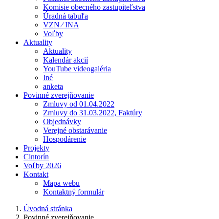
Komisie obecného zastupiteľstva
Úradná tabuľa
VZN ⁄ INA
Voľby
Aktuality
Aktuality
Kalendár akcií
YouTube videogaléria
Iné
anketa
Povinné zverejňovanie
Zmluvy od 01.04.2022
Zmluvy do 31.03.2022, Faktúry
Objednávky
Verejné obstarávanie
Hospodárenie
Projekty
Cintorín
Voľby 2026
Kontakt
Mapa webu
Kontaktný formulár
Úvodná stránka
Povinné zverejňovanie