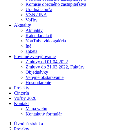
Komisie obecného zastupiteľstva
Úradná tabuľa
VZN ⁄ INA
Voľby
Aktuality
Aktuality
Kalendár akcií
YouTube videogaléria
Iné
anketa
Povinné zverejňovanie
Zmluvy od 01.04.2022
Zmluvy do 31.03.2022, Faktúry
Objednávky
Verejné obstarávanie
Hospodárenie
Projekty
Cintorín
Voľby 2026
Kontakt
Mapa webu
Kontaktný formulár
Úvodná stránka
Projekty