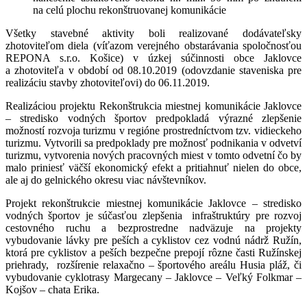
na celú plochu rekonštruovanej komunikácie
Všetky stavebné aktivity boli realizované dodávateľsky
zhotoviteľom diela (víťazom verejného obstarávania spoločnosťou
REPONA s.r.o. Košice) v úzkej súčinnosti obce Jaklovce
a zhotoviteľa v období od 08.10.2019 (odovzdanie staveniska pre
realizáciu stavby zhotoviteľovi) do 06.11.2019.
Realizáciou projektu Rekonštrukcia miestnej komunikácie Jaklovce
– stredisko vodných športov predpokladá výrazné zlepšenie
možností rozvoja turizmu v regióne prostredníctvom tzv. vidieckeho
turizmu. Vytvorili sa predpoklady pre možnosť podnikania v odvetví
turizmu, vytvorenia nových pracovných miest v tomto odvetní čo by
malo priniesť väčší ekonomický efekt a pritiahnuť nielen do obce,
ale aj do gelnického okresu viac návštevníkov.
Projekt rekonštrukcie miestnej komunikácie Jaklovce – stredisko
vodných športov je súčasťou zlepšenia infraštruktúry pre rozvoj
cestovného ruchu a bezprostredne nadväzuje na projekty
vybudovanie lávky pre peších a cyklistov cez vodnú nádrž Ružín,
ktorá pre cyklistov a peších bezpečne prepojí rôzne časti Ružínskej
priehrady, rozšírenie relaxačno – športového areálu Husia pláž, či
vybudovanie cyklotrasy Margecany – Jaklovce – Veľký Folkmar –
Kojšov – chata Erika.