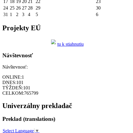
17
18
19
20
21
22
23
24
25
26
27
28
29
30
31
1
2
3
4
5
6
Projekty EÚ
tu k stiahnutiu
Návštevnosť
Návštevnosť:
ONLINE:
1
DNES:
101
TÝŽDEŇ:
101
CELKOM:
765799
Univerzálny prekladač
Preklad (translations)
Select Language
▼