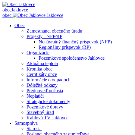
obec
Jaklovce
obec
Jaklovce
Obec
Zamestnanci obecného úradu
Projekty - NFP⁄RP
Nenávratný finančný príspevok (NFP)
Regionálny príspevok (RP)
Organizácie
Pozemkové spoločenstvo Jaklovce
Aktuálna teplota
Kronika obce
Certifikáty obce
Informácie o odpadoch
Dôležité odkazy
Predpoveď počasia
Neplatiči
Strategické dokumenty
Pozemkové úpravy
Stavebný úrad
Káblová TV Jaklovce
Samospráva
Starosta
Poslanci obecného zastupiteľstva