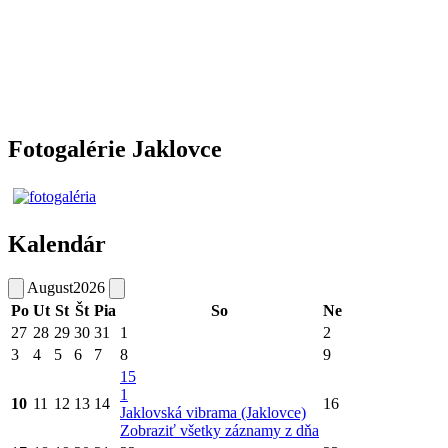
Fotogalérie Jaklovce
Kalendár
August
2026
Po
Ut
St
Št
Pia
So
Ne
27
28
29
30
31
1
2
3
4
5
6
7
8
9
15
1
10
11
12
13
14
16
Jaklovská vibrama (Jaklovce)
Zobraziť všetky záznamy z dňa