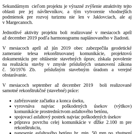
Sekundárnym cieľom projektu je výrazné zvýšenie atraktivity tejto
oblasti pre jej návštevníkov, a tým vytvorenie vhodnejších
podmienok pre rozvoj turizmu nie len v Jaklovciach, ale aj
v Margecanoch.
Jednotlivé aktivity projektu boli realizované v mesiacoch apríl
až december 2019 podľa harmonogramu naplánovaného v žiadosti.
V mesiacoch apríl až jún 2019 obec zabezpečila geodetické
zameranie telesa rekonštruovanej komunikácie, projektovú
dokumentáciu pre ohlásenie stavebných úprav, získala povolenie
na realizáciu stavby v zmysle príslušných ustanovení zákona
č. 50/1976 Zb. príslušným stavebným úradom a verejné
obstarávanie.
V mesiacoch september až december 2019 boli realizované
samotné rekonštrukčné (stavebné) práce:
zafrézovanie začiatku a konca úseku,
vyrovnáva najviac poškodených úsekov (výtlkov)
komunikácie prostredníctvom asfaltového betónu,
spojovací asfaltový postrek najviac poškodených úsekov
príprava povrchu celej komunikácie v dĺžke 2.100 m pre
rekonštrukciu,
nanesenie asfaltového betónu hr. min. 50 mm po zhutnení