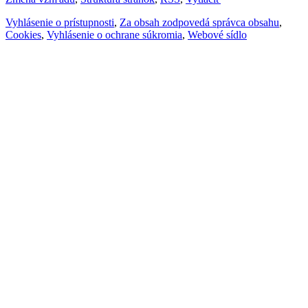
Vyhlásenie o prístupnosti
,
Za obsah zodpovedá správca obsahu
,
Cookies
,
Vyhlásenie o ochrane súkromia
,
Webové sídlo