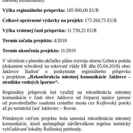
miestnej infraštruktúry.
Výška regionálneho príspevku:
185 000,00 EUR
Celkové oprávnené výdavky na projekt:
173 260,75 EUR
Výška vrátenej časti príspevku:
11 739,25 EUR
Termín začatia projektu:
4/2018
Termín ukončenia projektu:
11/2019
V súvislosti s plnením akčného plánu rozvoja okresu Gelnica podala
(dokument schválený na rokovaní vlády SR dňa 05.04.2018) obec
Jaklovce žiadosť o poskytnutie regionálneho príspevku
s projektom
„Rekonštrukcia miestnej komunikácie Jaklovce –
stredisko vodných športov“.
Regionálny príspevok bol využitý na rekonštrukciu miestnej
komunikácie v časti obce Jaklovce od čerpacej stanice (presne
od pravobrežného osadenia cestného mosta cez Kojšovský potok)
až po turistickú časť Jakloviec – Rovne.
Primárnym cieľom projektu bola samotná rekonštrukcia miestnej
komunikácie, ktorá sprístupňuje návštevníkom regiónu turisticky
vyhľadávané lokality Ružínskej priehrady.