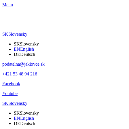
Menu
SK
Slovensky
SK
Slovensky
EN
English
DE
Deutsch
podatelna@jaklovce.sk
+421 53 48 94 216
Facebook
Youtube
SK
Slovensky
SK
Slovensky
EN
English
DE
Deutsch