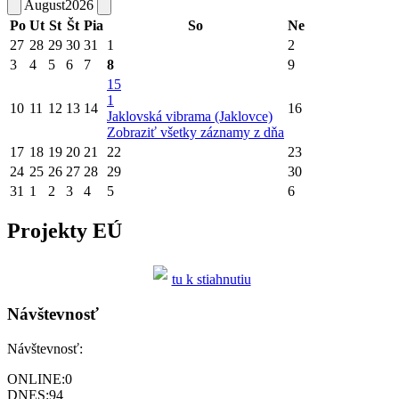
August
2026
Po
Ut
St
Št
Pia
So
Ne
27
28
29
30
31
1
2
3
4
5
6
7
8
9
15
1
10
11
12
13
14
16
Jaklovská vibrama (Jaklovce)
Zobraziť všetky záznamy z dňa
17
18
19
20
21
22
23
24
25
26
27
28
29
30
31
1
2
3
4
5
6
Projekty EÚ
tu k stiahnutiu
Návštevnosť
Návštevnosť:
ONLINE:
0
DNES:
94