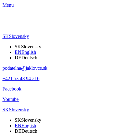
Menu
SK
Slovensky
SK
Slovensky
EN
English
DE
Deutsch
podatelna@jaklovce.sk
+421 53 48 94 216
Facebook
Youtube
SK
Slovensky
SK
Slovensky
EN
English
DE
Deutsch