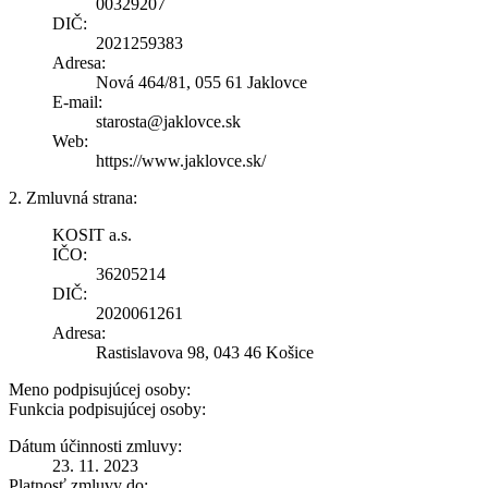
00329207
DIČ:
2021259383
Adresa:
Nová 464/81, 055 61 Jaklovce
E-mail:
starosta@jaklovce.sk
Web:
https://www.jaklovce.sk/
2. Zmluvná strana:
KOSIT a.s.
IČO:
36205214
DIČ:
2020061261
Adresa:
Rastislavova 98, 043 46 Košice
Meno podpisujúcej osoby:
Funkcia podpisujúcej osoby:
Dátum účinnosti zmluvy:
23. 11. 2023
Platnosť zmluvy do: