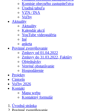
Komisie obecného zastupiteľstva
Úradná tabuľa
VZN ⁄ INA
Voľby
Aktuality
Aktuality
Kalendár akcií
YouTube videogaléria
Iné
anketa
Povinné zverejňovanie
Zmluvy od 01.04.2022
Zmluvy do 31.03.2022, Faktúry
Objednávky
Verejné obstarávanie
Hospodárenie
Projekty
Cintorín
Voľby 2026
Kontakt
Mapa webu
Kontaktný formulár
Úvodná stránka
Povinné zverejňovanie