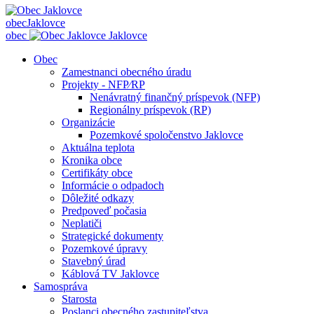
obec
Jaklovce
obec
Jaklovce
Obec
Zamestnanci obecného úradu
Projekty - NFP⁄RP
Nenávratný finančný príspevok (NFP)
Regionálny príspevok (RP)
Organizácie
Pozemkové spoločenstvo Jaklovce
Aktuálna teplota
Kronika obce
Certifikáty obce
Informácie o odpadoch
Dôležité odkazy
Predpoveď počasia
Neplatiči
Strategické dokumenty
Pozemkové úpravy
Stavebný úrad
Káblová TV Jaklovce
Samospráva
Starosta
Poslanci obecného zastupiteľstva