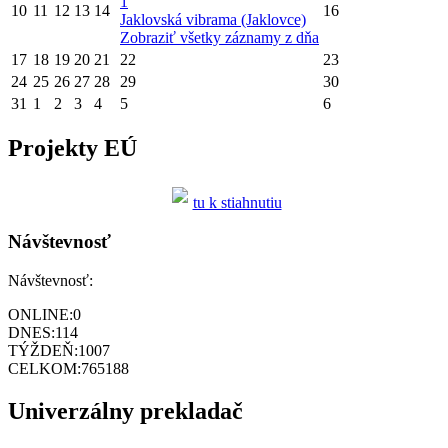
1
10
11
12
13
14
16
Jaklovská vibrama (Jaklovce)
Zobraziť všetky záznamy z dňa
17
18
19
20
21
22
23
24
25
26
27
28
29
30
31
1
2
3
4
5
6
Projekty EÚ
tu k stiahnutiu
Návštevnosť
Návštevnosť:
ONLINE:
0
DNES:
114
TÝŽDEŇ:
1007
CELKOM:
765188
Univerzálny prekladač