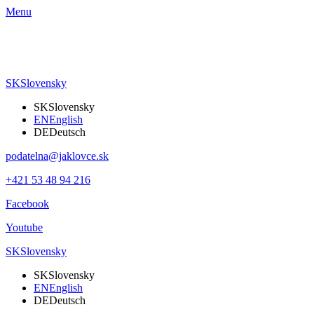
Menu
SK
Slovensky
SK
Slovensky
EN
English
DE
Deutsch
podatelna@jaklovce.sk
+421 53 48 94 216
Facebook
Youtube
SK
Slovensky
SK
Slovensky
EN
English
DE
Deutsch