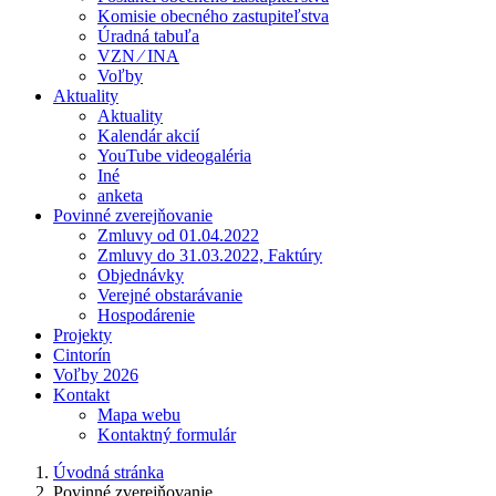
Komisie obecného zastupiteľstva
Úradná tabuľa
VZN ⁄ INA
Voľby
Aktuality
Aktuality
Kalendár akcií
YouTube videogaléria
Iné
anketa
Povinné zverejňovanie
Zmluvy od 01.04.2022
Zmluvy do 31.03.2022, Faktúry
Objednávky
Verejné obstarávanie
Hospodárenie
Projekty
Cintorín
Voľby 2026
Kontakt
Mapa webu
Kontaktný formulár
Úvodná stránka
Povinné zverejňovanie