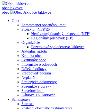
obec
Jaklovce
obec
Jaklovce
Obec
Zamestnanci obecného úradu
Projekty - NFP⁄RP
Nenávratný finančný príspevok (NFP)
Regionálny príspevok (RP)
Organizácie
Pozemkové spoločenstvo Jaklovce
Aktuálna teplota
Kronika obce
Certifikáty obce
Informácie o odpadoch
Dôležité odkazy
Predpoveď počasia
Neplatiči
Strategické dokumenty
Pozemkové úpravy
Stavebný úrad
Káblová TV Jaklovce
Samospráva
Starosta
Poslanci obecného zastupiteľstva