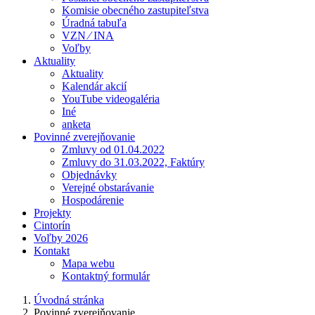
Komisie obecného zastupiteľstva
Úradná tabuľa
VZN ⁄ INA
Voľby
Aktuality
Aktuality
Kalendár akcií
YouTube videogaléria
Iné
anketa
Povinné zverejňovanie
Zmluvy od 01.04.2022
Zmluvy do 31.03.2022, Faktúry
Objednávky
Verejné obstarávanie
Hospodárenie
Projekty
Cintorín
Voľby 2026
Kontakt
Mapa webu
Kontaktný formulár
Úvodná stránka
Povinné zverejňovanie