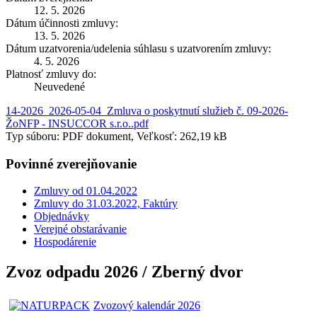
12. 5. 2026
Dátum účinnosti zmluvy:
13. 5. 2026
Dátum uzatvorenia/udelenia súhlasu s uzatvorením zmluvy:
4. 5. 2026
Platnosť zmluvy do:
Neuvedené
14-2026_2026-05-04_Zmluva o poskytnutí služieb č. 09-2026-
ŽoNFP - INSUCCOR s.r.o..pdf
Typ súboru: PDF dokument, Veľkosť: 262,19 kB
Povinné zverejňovanie
Zmluvy od 01.04.2022
Zmluvy do 31.03.2022, Faktúry
Objednávky
Verejné obstarávanie
Hospodárenie
Zvoz odpadu 2026 / Zberný dvor
Zvozový kalendár 2026