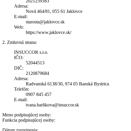
2021259383
Adresa:
Nová 464/81, 055 61 Jaklovce
E-mail:
starosta@jaklovce.sk
Web:
https://www.jaklovce.sk/
2. Zmluvná strana:
INSUCCOR s.r.o.
IČO:
52044513
DIČ:
2120879684
Adresa:
Radvanská 6138/30, 974 05 Banská Bystrica
Telefón:
0907 845 457
E-mail:
ivana.barlikova@insuccor.sk
Meno podpisujúcej osoby:
Funkcia podpisujúcej osoby:
Dátum zverejnenia: