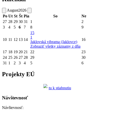
August
2026
Po
Ut
St
Št
Pia
So
Ne
27
28
29
30
31
1
2
3
4
5
6
7
8
9
15
1
10
11
12
13
14
16
Jaklovská vibrama (Jaklovce)
Zobraziť všetky záznamy z dňa
17
18
19
20
21
22
23
24
25
26
27
28
29
30
31
1
2
3
4
5
6
Projekty EÚ
tu k stiahnutiu
Návštevnosť
Návštevnosť: