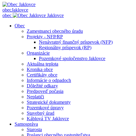
obec
Jaklovce
obec
Jaklovce
Obec
Zamestnanci obecného úradu
Projekty - NFP⁄RP
Nenávratný finančný príspevok (NFP)
Regionálny príspevok (RP)
Organizácie
Pozemkové spoločenstvo Jaklovce
Aktuálna teplota
Kronika obce
Certifikáty obce
Informácie o odpadoch
Dôležité odkazy
Predpoveď počasia
Neplatiči
Strategické dokumenty
Pozemkové úpravy
Stavebný úrad
Káblová TV Jaklovce
Samospráva
Starosta
Poslanci obecného zastupiteľstva