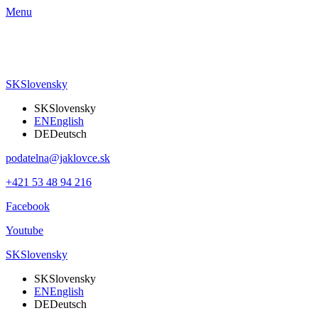
Menu
SK
Slovensky
SK
Slovensky
EN
English
DE
Deutsch
podatelna@jaklovce.sk
+421 53 48 94 216
Facebook
Youtube
SK
Slovensky
SK
Slovensky
EN
English
DE
Deutsch