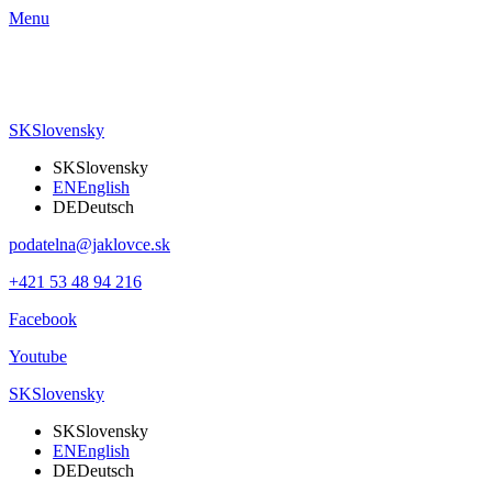
Menu
SK
Slovensky
SK
Slovensky
EN
English
DE
Deutsch
podatelna@jaklovce.sk
+421 53 48 94 216
Facebook
Youtube
SK
Slovensky
SK
Slovensky
EN
English
DE
Deutsch