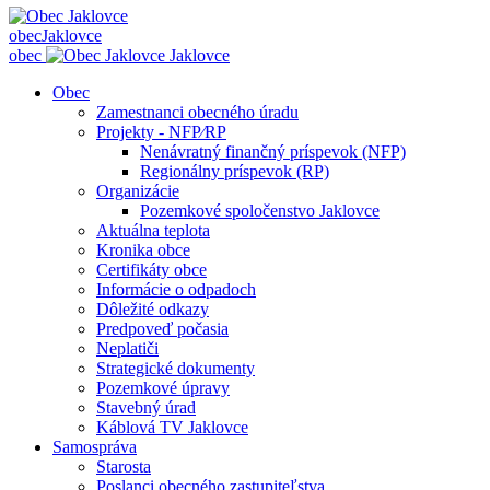
obec
Jaklovce
obec
Jaklovce
Obec
Zamestnanci obecného úradu
Projekty - NFP⁄RP
Nenávratný finančný príspevok (NFP)
Regionálny príspevok (RP)
Organizácie
Pozemkové spoločenstvo Jaklovce
Aktuálna teplota
Kronika obce
Certifikáty obce
Informácie o odpadoch
Dôležité odkazy
Predpoveď počasia
Neplatiči
Strategické dokumenty
Pozemkové úpravy
Stavebný úrad
Káblová TV Jaklovce
Samospráva
Starosta
Poslanci obecného zastupiteľstva