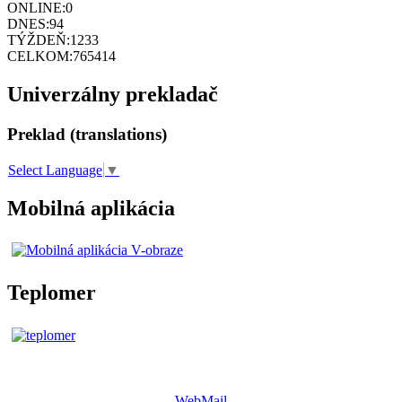
ONLINE:
0
DNES:
94
TÝŽDEŇ:
1233
CELKOM:
765414
Univerzálny prekladač
Preklad (translations)
Select Language
▼
Mobilná aplikácia
Teplomer
WebMail