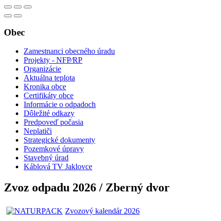
Obec
Zamestnanci obecného úradu
Projekty - NFP⁄RP
Organizácie
Aktuálna teplota
Kronika obce
Certifikáty obce
Informácie o odpadoch
Dôležité odkazy
Predpoveď počasia
Neplatiči
Strategické dokumenty
Pozemkové úpravy
Stavebný úrad
Káblová TV Jaklovce
Zvoz odpadu 2026 / Zberný dvor
Zvozový kalendár 2026