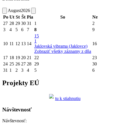
August
2026
Po
Ut
St
Št
Pia
So
Ne
27
28
29
30
31
1
2
3
4
5
6
7
8
9
15
1
10
11
12
13
14
16
Jaklovská vibrama (Jaklovce)
Zobraziť všetky záznamy z dňa
17
18
19
20
21
22
23
24
25
26
27
28
29
30
31
1
2
3
4
5
6
Projekty EÚ
tu k stiahnutiu
Návštevnosť
Návštevnosť: