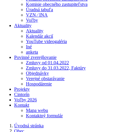
Komisie obecného zastupiteľstva
Úradná tabuľa
VZN ⁄ INA
Voľby
Aktuality
Aktuality
Kalendár akcií
YouTube videogaléria
Iné
anketa
Povinné zverejňovanie
Zmluvy od 01.04.2022
Zmluvy do 31.03.2022, Faktúry
Objednávky
Verejné obstarávanie
Hospodárenie
Projekty
Cintorín
Voľby 2026
Kontakt
Mapa webu
Kontaktný formulár
Úvodná stránka
Obec