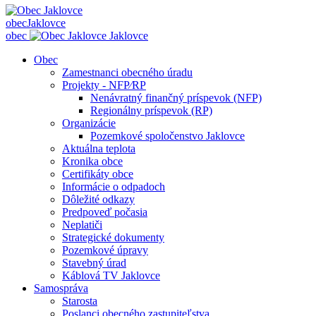
obec
Jaklovce
obec
Jaklovce
Obec
Zamestnanci obecného úradu
Projekty - NFP⁄RP
Nenávratný finančný príspevok (NFP)
Regionálny príspevok (RP)
Organizácie
Pozemkové spoločenstvo Jaklovce
Aktuálna teplota
Kronika obce
Certifikáty obce
Informácie o odpadoch
Dôležité odkazy
Predpoveď počasia
Neplatiči
Strategické dokumenty
Pozemkové úpravy
Stavebný úrad
Káblová TV Jaklovce
Samospráva
Starosta
Poslanci obecného zastupiteľstva