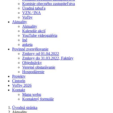
Komisie obecného zastupiteľstva
Úradná tabuľa
VZN ⁄ INA
Voľby
Aktuality
Aktuality
Kalendár akcií
YouTube videogaléria
Iné
anketa
Povinné zverejňovanie
Zmluvy od 01.04.2022
Zmluvy do 31.03.2022, Faktúry
Objednávky
Verejné obstarávanie
Hospodárenie
Projekty
Cintorín
Voľby 2026
Kontakt
Mapa webu
Kontaktný formulár
Úvodná stránka
Aktuality