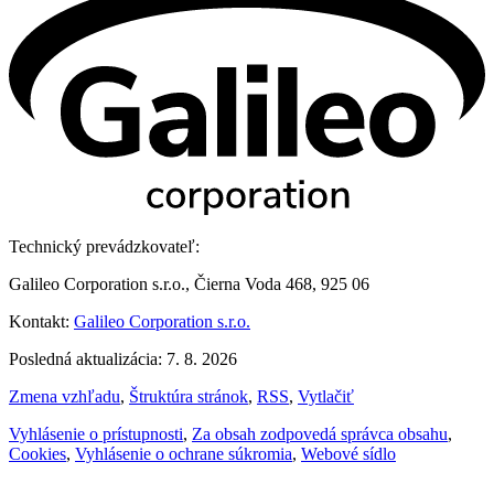
Technický prevádzkovateľ:
Galileo Corporation s.r.o., Čierna Voda 468, 925 06
Kontakt:
Galileo Corporation s.r.o.
Posledná aktualizácia: 7. 8. 2026
Zmena vzhľadu
,
Štruktúra stránok
,
RSS
,
Vytlačiť
Vyhlásenie o prístupnosti
,
Za obsah zodpovedá správca obsahu
,
Cookies
,
Vyhlásenie o ochrane súkromia
,
Webové sídlo