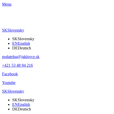
Menu
SK
Slovensky
SK
Slovensky
EN
English
DE
Deutsch
podatelna@jaklovce.sk
+421 53 48 94 216
Facebook
Youtube
SK
Slovensky
SK
Slovensky
EN
English
DE
Deutsch