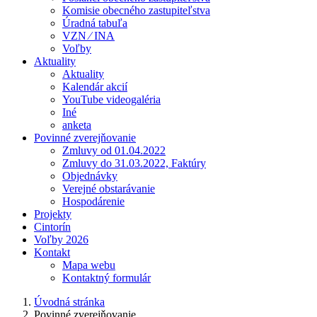
Komisie obecného zastupiteľstva
Úradná tabuľa
VZN ⁄ INA
Voľby
Aktuality
Aktuality
Kalendár akcií
YouTube videogaléria
Iné
anketa
Povinné zverejňovanie
Zmluvy od 01.04.2022
Zmluvy do 31.03.2022, Faktúry
Objednávky
Verejné obstarávanie
Hospodárenie
Projekty
Cintorín
Voľby 2026
Kontakt
Mapa webu
Kontaktný formulár
Úvodná stránka
Povinné zverejňovanie