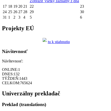
Zobraziť všetky záznamy z dňa
17
18
19
20
21
22
23
24
25
26
27
28
29
30
31
1
2
3
4
5
6
Projekty EÚ
tu k stiahnutiu
Návštevnosť
Návštevnosť:
ONLINE:
1
DNES:
132
TÝŽDEŇ:
1443
CELKOM:
765624
Univerzálny prekladač
Preklad (translations)