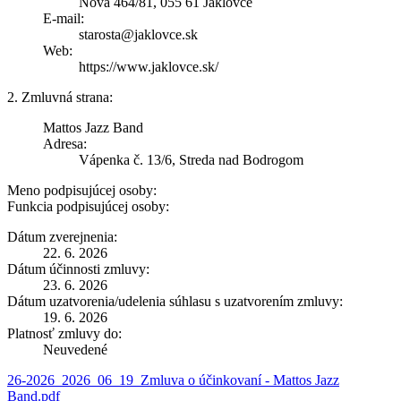
Nová 464/81, 055 61 Jaklovce
E-mail:
starosta@jaklovce.sk
Web:
https://www.jaklovce.sk/
2. Zmluvná strana:
Mattos Jazz Band
Adresa:
Vápenka č. 13/6, Streda nad Bodrogom
Meno podpisujúcej osoby:
Funkcia podpisujúcej osoby:
Dátum zverejnenia:
22. 6. 2026
Dátum účinnosti zmluvy:
23. 6. 2026
Dátum uzatvorenia/udelenia súhlasu s uzatvorením zmluvy:
19. 6. 2026
Platnosť zmluvy do:
Neuvedené
26-2026_2026_06_19_Zmluva o účinkovaní - Mattos Jazz
Band.pdf