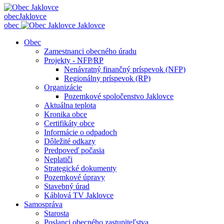
obec
Jaklovce
obec
Jaklovce
Obec
Zamestnanci obecného úradu
Projekty - NFP⁄RP
Nenávratný finančný príspevok (NFP)
Regionálny príspevok (RP)
Organizácie
Pozemkové spoločenstvo Jaklovce
Aktuálna teplota
Kronika obce
Certifikáty obce
Informácie o odpadoch
Dôležité odkazy
Predpoveď počasia
Neplatiči
Strategické dokumenty
Pozemkové úpravy
Stavebný úrad
Káblová TV Jaklovce
Samospráva
Starosta
Poslanci obecného zastupiteľstva