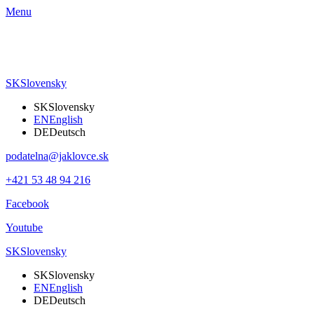
Menu
SK
Slovensky
SK
Slovensky
EN
English
DE
Deutsch
podatelna@jaklovce.sk
+421 53 48 94 216
Facebook
Youtube
SK
Slovensky
SK
Slovensky
EN
English
DE
Deutsch