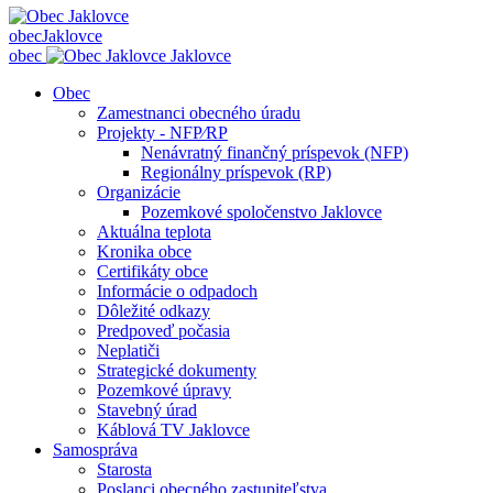
obec
Jaklovce
obec
Jaklovce
Obec
Zamestnanci obecného úradu
Projekty - NFP⁄RP
Nenávratný finančný príspevok (NFP)
Regionálny príspevok (RP)
Organizácie
Pozemkové spoločenstvo Jaklovce
Aktuálna teplota
Kronika obce
Certifikáty obce
Informácie o odpadoch
Dôležité odkazy
Predpoveď počasia
Neplatiči
Strategické dokumenty
Pozemkové úpravy
Stavebný úrad
Káblová TV Jaklovce
Samospráva
Starosta
Poslanci obecného zastupiteľstva