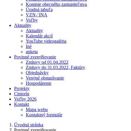
Komisie obecného zastupiteľstva
Úradná tabuľa
VZN ⁄ INA
Voľby
Aktuality
Aktuality
Kalendár akcií
YouTube videogaléria
Iné
anketa
Povinné zverejňovanie
Zmluvy od 01.04.2022
Zmluvy do 31.03.2022, Faktúry
Objednávky
Verejné obstarávanie
Hospodárenie
Projekty
Cintorín
Voľby 2026
Kontakt
Mapa webu
Kontaktný formulár
Úvodná stránka
Povinné zverejňovanie