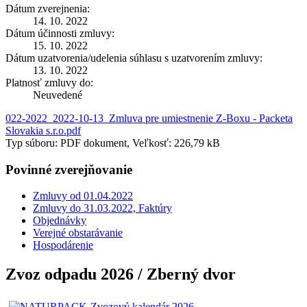
Dátum zverejnenia:
14. 10. 2022
Dátum účinnosti zmluvy:
15. 10. 2022
Dátum uzatvorenia/udelenia súhlasu s uzatvorením zmluvy:
13. 10. 2022
Platnosť zmluvy do:
Neuvedené
022-2022_2022-10-13_Zmluva pre umiestnenie Z-Boxu - Packeta
Slovakia s.r.o.pdf
Typ súboru: PDF dokument, Veľkosť: 226,79 kB
Povinné zverejňovanie
Zmluvy od 01.04.2022
Zmluvy do 31.03.2022, Faktúry
Objednávky
Verejné obstarávanie
Hospodárenie
Zvoz odpadu 2026 / Zberný dvor
Zvozový kalendár 2026