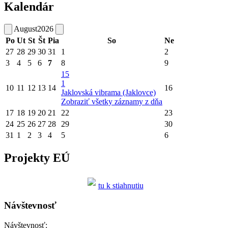
Kalendár
August
2026
Po
Ut
St
Št
Pia
So
Ne
27
28
29
30
31
1
2
3
4
5
6
7
8
9
15
1
10
11
12
13
14
16
Jaklovská vibrama (Jaklovce)
Zobraziť všetky záznamy z dňa
17
18
19
20
21
22
23
24
25
26
27
28
29
30
31
1
2
3
4
5
6
Projekty EÚ
tu k stiahnutiu
Návštevnosť
Návštevnosť: