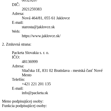
00329207
DIČ:
2021259383
Adresa:
Nová 464/81, 055 61 Jaklovce
E-mail:
starosta@jaklovce.sk
Web:
https://www.jaklovce.sk/
2. Zmluvná strana:
Packeta Slovakia s. r. o.
IČO:
48136999
Adresa:
Sliačska 1E, 831 02 Bratislava - mestská časť Nové
Mesto
Telefón:
+421 221 201 135
E-mail:
info@packeta.sk
Meno podpisujúcej osoby:
Funkcia podpisujúcej osoby: