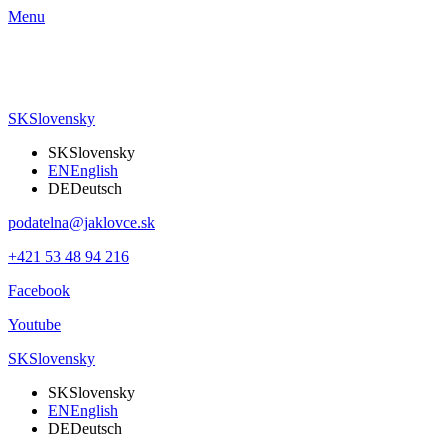
Menu
SK
Slovensky
SK
Slovensky
EN
English
DE
Deutsch
podatelna@jaklovce.sk
+421 53 48 94 216
Facebook
Youtube
SK
Slovensky
SK
Slovensky
EN
English
DE
Deutsch