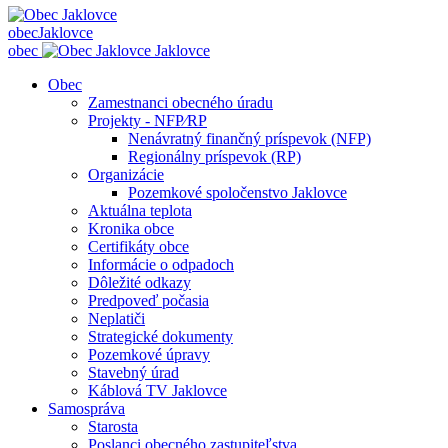
obec
Jaklovce
obec
Jaklovce
Obec
Zamestnanci obecného úradu
Projekty - NFP⁄RP
Nenávratný finančný príspevok (NFP)
Regionálny príspevok (RP)
Organizácie
Pozemkové spoločenstvo Jaklovce
Aktuálna teplota
Kronika obce
Certifikáty obce
Informácie o odpadoch
Dôležité odkazy
Predpoveď počasia
Neplatiči
Strategické dokumenty
Pozemkové úpravy
Stavebný úrad
Káblová TV Jaklovce
Samospráva
Starosta
Poslanci obecného zastupiteľstva