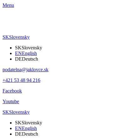
Menu
SK
Slovensky
SK
Slovensky
EN
English
DE
Deutsch
podatelna@jaklovce.sk
+421 53 48 94 216
Facebook
Youtube
SK
Slovensky
SK
Slovensky
EN
English
DE
Deutsch