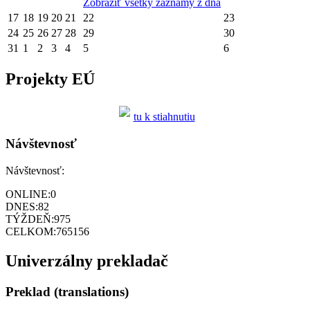
Zobraziť všetky záznamy z dňa
17
18
19
20
21
22
23
24
25
26
27
28
29
30
31
1
2
3
4
5
6
Projekty EÚ
tu k stiahnutiu
Návštevnosť
Návštevnosť:
ONLINE:
0
DNES:
82
TÝŽDEŇ:
975
CELKOM:
765156
Univerzálny prekladač
Preklad (translations)