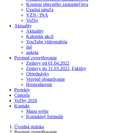
Komisie obecného zastupiteľstva
Úradná tabuľa
VZN ⁄ INA
Voľby
Aktuality
Aktuality
Kalendár akcií
YouTube videogaléria
Iné
anketa
Povinné zverejňovanie
Zmluvy od 01.04.2022
Zmluvy do 31.03.2022, Faktúry
Objednávky
Verejné obstarávanie
Hospodárenie
Projekty
Cintorín
Voľby 2026
Kontakt
Mapa webu
Kontaktný formulár
Úvodná stránka
Povinné zverejňovanie