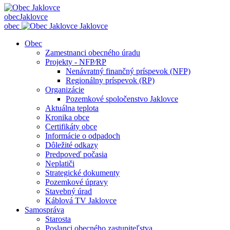
obec
Jaklovce
obec
Jaklovce
Obec
Zamestnanci obecného úradu
Projekty - NFP⁄RP
Nenávratný finančný príspevok (NFP)
Regionálny príspevok (RP)
Organizácie
Pozemkové spoločenstvo Jaklovce
Aktuálna teplota
Kronika obce
Certifikáty obce
Informácie o odpadoch
Dôležité odkazy
Predpoveď počasia
Neplatiči
Strategické dokumenty
Pozemkové úpravy
Stavebný úrad
Káblová TV Jaklovce
Samospráva
Starosta
Poslanci obecného zastupiteľstva