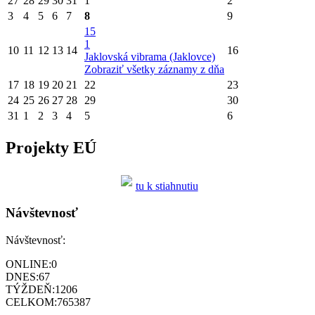
27
28
29
30
31
1
2
3
4
5
6
7
8
9
15
1
10
11
12
13
14
16
Jaklovská vibrama (Jaklovce)
Zobraziť všetky záznamy z dňa
17
18
19
20
21
22
23
24
25
26
27
28
29
30
31
1
2
3
4
5
6
Projekty EÚ
tu k stiahnutiu
Návštevnosť
Návštevnosť:
ONLINE:
0
DNES:
67
TÝŽDEŇ:
1206
CELKOM:
765387