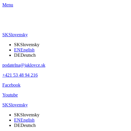
Menu
SK
Slovensky
SK
Slovensky
EN
English
DE
Deutsch
podatelna@jaklovce.sk
+421 53 48 94 216
Facebook
Youtube
SK
Slovensky
SK
Slovensky
EN
English
DE
Deutsch