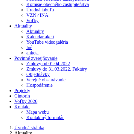
Komisie obecného zastupiteľstva
Úradná tabuľa
VZN ⁄ INA
Voľby
Aktuality
Aktuality
Kalendár akcií
YouTube videogaléria
Iné
anketa
Povinné zverejňovanie
Zmluvy od 01.04.2022
Zmluvy do 31.03.2022, Faktúry
Objednávky
Verejné obstarávanie
Hospodárenie
Projekty
Cintorín
Voľby 2026
Kontakt
Mapa webu
Kontaktný formulár
Úvodná stránka
Aktuality