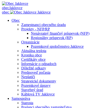
obec
Jaklovce
obec
Jaklovce
Obec
Zamestnanci obecného úradu
Projekty - NFP⁄RP
Nenávratný finančný príspevok (NFP)
Regionálny príspevok (RP)
Organizácie
Pozemkové spoločenstvo Jaklovce
Aktuálna teplota
Kronika obce
Certifikáty obce
Informácie o odpadoch
Dôležité odkazy
Predpoveď počasia
Neplatiči
Strategické dokumenty
Pozemkové úpravy
Stavebný úrad
Káblová TV Jaklovce
Samospráva
Starosta
Poslanci obecného zastupiteľstva