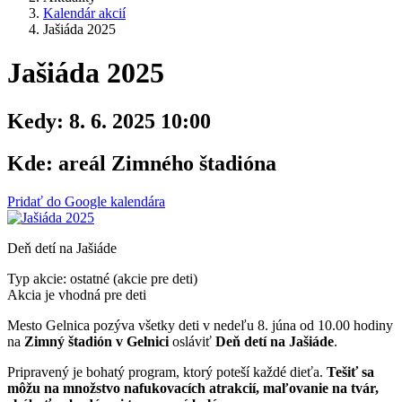
Kalendár akcií
Jašiáda 2025
Jašiáda 2025
Kedy:
8. 6. 2025 10:00
Kde:
areál Zimného štadióna
Pridať do Google kalendára
Deň detí na Jašiáde
Typ akcie: ostatné (akcie pre deti)
Akcia je vhodná pre deti
Mesto Gelnica pozýva všetky deti v nedeľu 8. júna od 10.00 hodiny
na
Zimný štadión v Gelnici
osláviť
Deň detí na Jašiáde
.
Pripravený je bohatý program, ktorý poteší každé dieťa.
Tešiť sa
môžu na množstvo nafukovacích atrakcií, maľovanie na tvár,