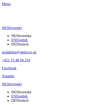
Menu
SK
Slovensky
SK
Slovensky
EN
English
DE
Deutsch
podatelna@jaklovce.sk
+421 53 48 94 216
Facebook
Youtube
SK
Slovensky
SK
Slovensky
EN
English
DE
Deutsch