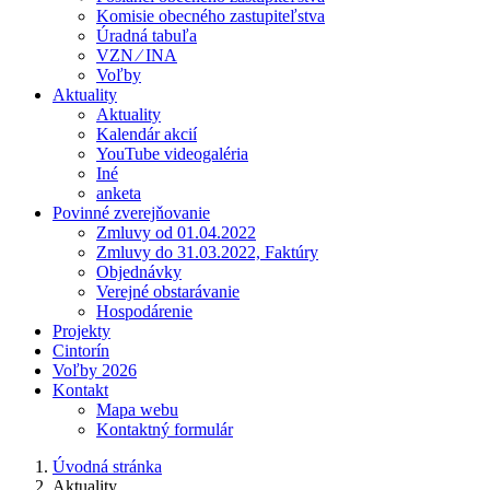
Komisie obecného zastupiteľstva
Úradná tabuľa
VZN ⁄ INA
Voľby
Aktuality
Aktuality
Kalendár akcií
YouTube videogaléria
Iné
anketa
Povinné zverejňovanie
Zmluvy od 01.04.2022
Zmluvy do 31.03.2022, Faktúry
Objednávky
Verejné obstarávanie
Hospodárenie
Projekty
Cintorín
Voľby 2026
Kontakt
Mapa webu
Kontaktný formulár
Úvodná stránka
Aktuality