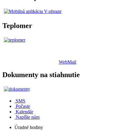
Teplomer
WebMail
Dokumenty na stiahnutie
SMS
Počasie
Kalendár
Napíšte nám
Úradné hodiny