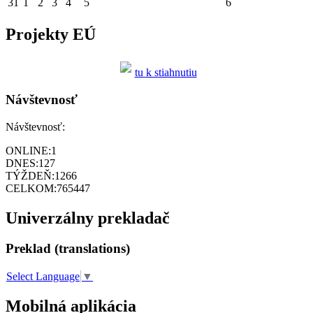
31
1
2
3
4
5
6
Projekty EÚ
tu k stiahnutiu
Návštevnosť
Návštevnosť:
ONLINE:
1
DNES:
127
TÝŽDEŇ:
1266
CELKOM:
765447
Univerzálny prekladač
Preklad (translations)
Select Language
▼
Mobilná aplikácia