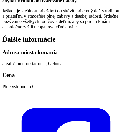
chýbať nebudú ani tvarované balóny.
Jašiáda je ideálnou príležitosťou stráviť príjemný deň s rodinou
a priateľmi v atmosfére plnej zábavy a detskej radosti. Srdečne
pozývame všetkých rodičov s deťmi, aby sa pridali k nám
a spoločne zažili neopakovateľné chvíle.
Ďalšie informácie
Adresa miesta konania
areál Zimného štadióna, Gelnica
Cena
Plné vstupné: 5 €