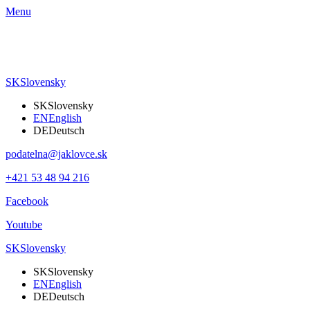
Menu
SK
Slovensky
SK
Slovensky
EN
English
DE
Deutsch
podatelna@jaklovce.sk
+421 53 48 94 216
Facebook
Youtube
SK
Slovensky
SK
Slovensky
EN
English
DE
Deutsch