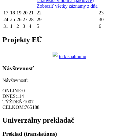
Jaklovská vibrama (Jaklovce)
Zobraziť všetky záznamy z dňa
17
18
19
20
21
22
23
24
25
26
27
28
29
30
31
1
2
3
4
5
6
Projekty EÚ
tu k stiahnutiu
Návštevnosť
Návštevnosť:
ONLINE:
0
DNES:
114
TÝŽDEŇ:
1007
CELKOM:
765188
Univerzálny prekladač
Preklad (translations)