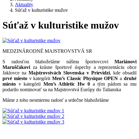
Aktuality
Súťaž v kulturistike mužov
Súťaž v kulturistike mužov
MEDZINÁRODNÉ MAJSTROVSTVÁ SR
S radosťou blahoželáme nášmu športovcovi
Mariánovi
Maruščákovi
za krásne športové úspechy a reprezentáciu obce
Jaklovce na
Majstrovstvách Slovenska v Prievidzi
, kde obsadil
prvé miesto
v kategórii
Men’s Classic Physique OPEN
a
druhé
miesto
v kategórii
Men’s Athletic Hw 0
a tým pádom sa mu
podarilo nominovať sa na Majstrovstvá Európy do Talianska
Máme z toho nesmiernu radosť a srdečne blahoželáme