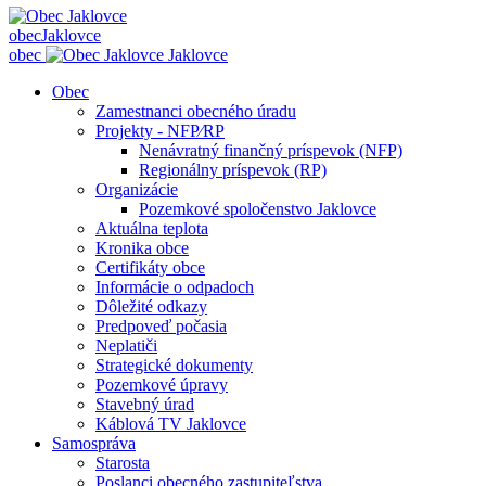
obec
Jaklovce
obec
Jaklovce
Obec
Zamestnanci obecného úradu
Projekty - NFP⁄RP
Nenávratný finančný príspevok (NFP)
Regionálny príspevok (RP)
Organizácie
Pozemkové spoločenstvo Jaklovce
Aktuálna teplota
Kronika obce
Certifikáty obce
Informácie o odpadoch
Dôležité odkazy
Predpoveď počasia
Neplatiči
Strategické dokumenty
Pozemkové úpravy
Stavebný úrad
Káblová TV Jaklovce
Samospráva
Starosta
Poslanci obecného zastupiteľstva