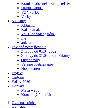
Komisie obecného zastupiteľstva
Úradná tabuľa
VZN ⁄ INA
Voľby
Aktuality
Aktuality
Kalendár akcií
YouTube videogaléria
Iné
anketa
Povinné zverejňovanie
Zmluvy od 01.04.2022
Zmluvy do 31.03.2022, Faktúry
Objednávky
Verejné obstarávanie
Hospodárenie
Projekty
Cintorín
Voľby 2026
Kontakt
Mapa webu
Kontaktný formulár
Úvodná stránka
Aktuality