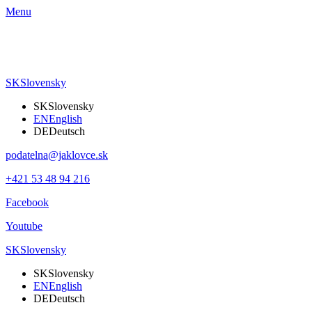
Menu
SK
Slovensky
SK
Slovensky
EN
English
DE
Deutsch
podatelna@jaklovce.sk
+421 53 48 94 216
Facebook
Youtube
SK
Slovensky
SK
Slovensky
EN
English
DE
Deutsch