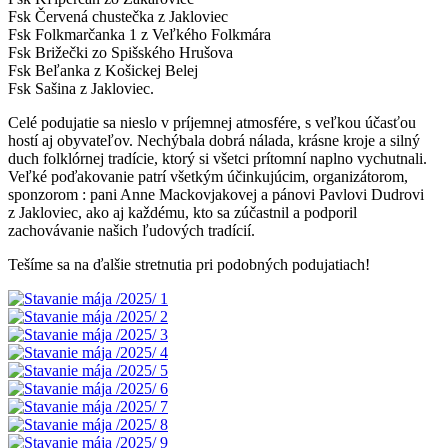
Fsk Červená chustečka z Jakloviec
Fsk Folkmarčanka 1 z Veľkého Folkmára
Fsk Brižečki zo Spišského Hrušova
Fsk Beľanka z Košickej Belej
Fsk Sašina z Jakloviec.
Celé podujatie sa nieslo v príjemnej atmosfére, s veľkou účasťou
hostí aj obyvateľov. Nechýbala dobrá nálada, krásne kroje a silný
duch folklórnej tradície, ktorý si všetci prítomní naplno vychutnali.
Veľké poďakovanie patrí všetkým účinkujúcim, organizátorom,
sponzorom : pani Anne Mackovjakovej a pánovi Pavlovi Dudrovi
z Jakloviec, ako aj každému, kto sa zúčastnil a podporil
zachovávanie našich ľudových tradícií.
Tešíme sa na ďalšie stretnutia pri podobných podujatiach!