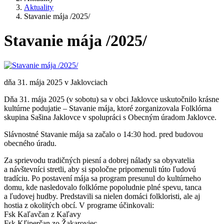
Aktuality
Stavanie mája /2025/
Stavanie mája /2025/
dňa 31. mája 2025 v Jaklovciach
Dňa 31. mája 2025 (v sobotu) sa v obci Jaklovce uskutočnilo krásne
kultúrne podujatie – Stavanie mája, ktoré zorganizovala Folklórna
skupina Sašina Jaklovce v spolupráci s Obecným úradom Jaklovce.
Slávnostné Stavanie mája sa začalo o 14:30 hod. pred budovou
obecného úradu.
Za sprievodu tradičných piesní a dobrej nálady sa obyvatelia
a návštevníci stretli, aby si spoločne pripomenuli túto ľudovú
tradíciu. Po postavení mája sa program presunul do kultúrneho
domu, kde nasledovalo folklórne popoludnie plné spevu, tanca
a ľudovej hudby. Predstavili sa nielen domáci folkloristi, ale aj
hostia z okolitých obcí. V programe účinkovali:
Fsk Kaľavčan z Kaľavy
Fsk Kľiperčan zo Žakaroviec