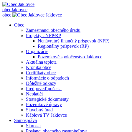
obec
Jaklovce
obec
Jaklovce
Obec
Zamestnanci obecného úradu
Projekty - NFP⁄RP
Nenávratný finančný príspevok (NFP)
Regionálny príspevok (RP)
Organizácie
Pozemkové spoločenstvo Jaklovce
Aktuálna teplota
Kronika obce
Certifikáty obce
Informácie o odpadoch
Dôležité odkazy
Predpoveď počasia
Neplatiči
Strategické dokumenty
Pozemkové úpravy
Stavebný úrad
Káblová TV Jaklovce
Samospráva
Starosta
Poslanci obecného zastupiteľstva