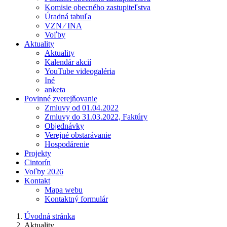
Komisie obecného zastupiteľstva
Úradná tabuľa
VZN ⁄ INA
Voľby
Aktuality
Aktuality
Kalendár akcií
YouTube videogaléria
Iné
anketa
Povinné zverejňovanie
Zmluvy od 01.04.2022
Zmluvy do 31.03.2022, Faktúry
Objednávky
Verejné obstarávanie
Hospodárenie
Projekty
Cintorín
Voľby 2026
Kontakt
Mapa webu
Kontaktný formulár
Úvodná stránka
Aktuality