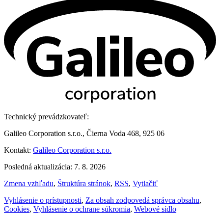
Technický prevádzkovateľ:
Galileo Corporation s.r.o., Čierna Voda 468, 925 06
Kontakt:
Galileo Corporation s.r.o.
Posledná aktualizácia: 7. 8. 2026
Zmena vzhľadu
,
Štruktúra stránok
,
RSS
,
Vytlačiť
Vyhlásenie o prístupnosti
,
Za obsah zodpovedá správca obsahu
,
Cookies
,
Vyhlásenie o ochrane súkromia
,
Webové sídlo