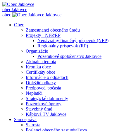
obec
Jaklovce
obec
Jaklovce
Obec
Zamestnanci obecného úradu
Projekty - NFP⁄RP
Nenávratný finančný príspevok (NFP)
Regionálny príspevok (RP)
Organizácie
Pozemkové spoločenstvo Jaklovce
Aktuálna teplota
Kronika obce
Certifikáty obce
Informácie o odpadoch
Dôležité odkazy
Predpoveď počasia
Neplatiči
Strategické dokumenty
Pozemkové úpravy
Stavebný úrad
Káblová TV Jaklovce
Samospráva
Starosta
Poslanci obecného zastupiteľstva