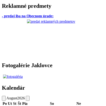
Reklamné predmety
- predaj iba na Obecnom úrade
:
Fotogalérie Jaklovce
Kalendár
August
2026
Po
Ut
St
Št
Pia
So
Ne