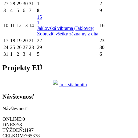
27
28
29
30
31
1
2
3
4
5
6
7
8
9
15
1
10
11
12
13
14
16
Jaklovská vibrama (Jaklovce)
Zobraziť všetky záznamy z dňa
17
18
19
20
21
22
23
24
25
26
27
28
29
30
31
1
2
3
4
5
6
Projekty EÚ
tu k stiahnutiu
Návštevnosť
Návštevnosť:
ONLINE:
0
DNES:
58
TÝŽDEŇ:
1197
CELKOM:
765378