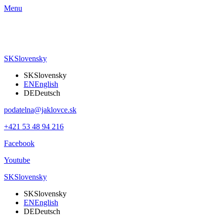
Menu
SK
Slovensky
SK
Slovensky
EN
English
DE
Deutsch
podatelna@jaklovce.sk
+421 53 48 94 216
Facebook
Youtube
SK
Slovensky
SK
Slovensky
EN
English
DE
Deutsch