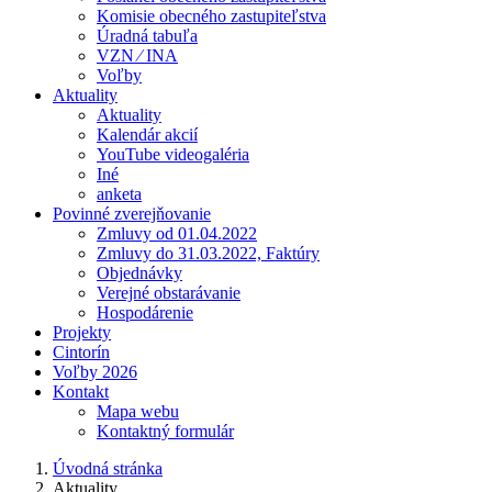
Komisie obecného zastupiteľstva
Úradná tabuľa
VZN ⁄ INA
Voľby
Aktuality
Aktuality
Kalendár akcií
YouTube videogaléria
Iné
anketa
Povinné zverejňovanie
Zmluvy od 01.04.2022
Zmluvy do 31.03.2022, Faktúry
Objednávky
Verejné obstarávanie
Hospodárenie
Projekty
Cintorín
Voľby 2026
Kontakt
Mapa webu
Kontaktný formulár
Úvodná stránka
Aktuality