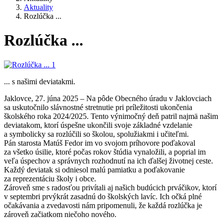
Aktuality
Rozlúčka ...
Rozlúčka ...
... s našimi deviatakmi.
Jaklovce, 27. júna 2025 – Na pôde Obecného úradu v Jaklovciach
sa uskutočnilo slávnostné stretnutie pri príležitosti ukončenia
školského roka 2024/2025. Tento výnimočný deň patril najmä našim
deviatakom, ktorí úspešne ukončili svoje základné vzdelanie
a symbolicky sa rozlúčili so školou, spolužiakmi i učiteľmi.
Pán starosta Matúš Fedor im vo svojom príhovore poďakoval
za všetko úsilie, ktoré počas rokov štúdia vynaložili, a poprial im
veľa úspechov a správnych rozhodnutí na ich ďalšej životnej ceste.
Každý deviatak si odniesol malú pamiatku a poďakovanie
za reprezentáciu školy i obce.
Zároveň sme s radosťou privítali aj našich budúcich prváčikov, ktorí
v septembri prvýkrát zasadnú do školských lavíc. Ich očká plné
očakávania a zvedavosti nám pripomenuli, že každá rozlúčka je
zároveň začiatkom niečoho nového.