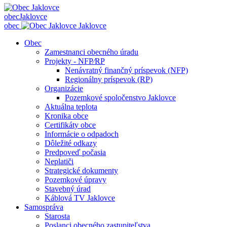
obec
Jaklovce
obec
Jaklovce
Obec
Zamestnanci obecného úradu
Projekty - NFP⁄RP
Nenávratný finančný príspevok (NFP)
Regionálny príspevok (RP)
Organizácie
Pozemkové spoločenstvo Jaklovce
Aktuálna teplota
Kronika obce
Certifikáty obce
Informácie o odpadoch
Dôležité odkazy
Predpoveď počasia
Neplatiči
Strategické dokumenty
Pozemkové úpravy
Stavebný úrad
Káblová TV Jaklovce
Samospráva
Starosta
Poslanci obecného zastupiteľstva