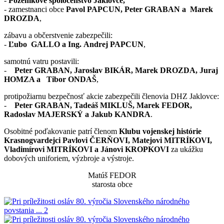
-
Pozemkové spoločenstvo Jaklovce,
- zamestnanci obce
Pavol PAPCUN, Peter GRABAN a Marek
DROZDA
,
zábavu a občerstvenie zabezpečili:
-
Ľubo GALLO a Ing. Andrej PAPCUN
,
samotnú vatru postavili:
-
Peter GRABAN, Jaroslav BIKÁR, Marek DROZDA, Juraj
HOMZA a Tibor ONDAŠ
,
protipožiarnu bezpečnosť akcie zabezpečili členovia DHZ Jaklovce:
-
Peter GRABAN, Tadeáš MIKLUŠ, Marek FEDOR,
Radoslav MAJERSKÝ a Jakub KANDRA
.
Osobitné poďakovanie patrí členom
Klubu vojenskej histórie
Krasnogvardejci Pavlovi ČERŇOVI, Matejovi MITRÍKOVI,
Vladimírovi MITRÍKOVI a Jánovi KROPKOVI
za ukážku
dobových uniforiem, výzbroje a výstroje.
Matúš FEDOR
starosta obce