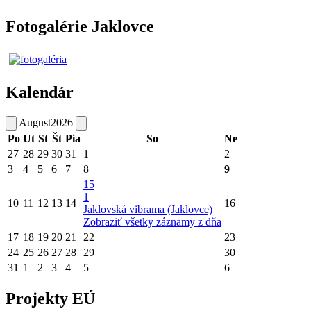
Fotogalérie Jaklovce
Kalendár
August
2026
Po
Ut
St
Št
Pia
So
Ne
27
28
29
30
31
1
2
3
4
5
6
7
8
9
15
1
10
11
12
13
14
16
Jaklovská vibrama (Jaklovce)
Zobraziť všetky záznamy z dňa
17
18
19
20
21
22
23
24
25
26
27
28
29
30
31
1
2
3
4
5
6
Projekty EÚ