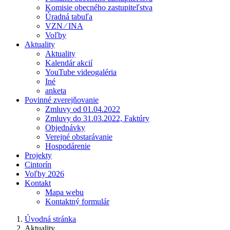
Komisie obecného zastupiteľstva
Úradná tabuľa
VZN ⁄ INA
Voľby
Aktuality
Aktuality
Kalendár akcií
YouTube videogaléria
Iné
anketa
Povinné zverejňovanie
Zmluvy od 01.04.2022
Zmluvy do 31.03.2022, Faktúry
Objednávky
Verejné obstarávanie
Hospodárenie
Projekty
Cintorín
Voľby 2026
Kontakt
Mapa webu
Kontaktný formulár
Úvodná stránka
Aktuality