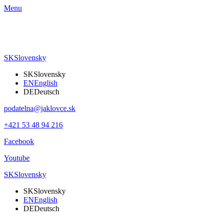
Menu
SK
Slovensky
SK
Slovensky
EN
English
DE
Deutsch
podatelna@jaklovce.sk
+421 53 48 94 216
Facebook
Youtube
SK
Slovensky
SK
Slovensky
EN
English
DE
Deutsch