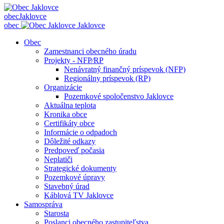
obec
Jaklovce
obec
Jaklovce
Obec
Zamestnanci obecného úradu
Projekty - NFP⁄RP
Nenávratný finančný príspevok (NFP)
Regionálny príspevok (RP)
Organizácie
Pozemkové spoločenstvo Jaklovce
Aktuálna teplota
Kronika obce
Certifikáty obce
Informácie o odpadoch
Dôležité odkazy
Predpoveď počasia
Neplatiči
Strategické dokumenty
Pozemkové úpravy
Stavebný úrad
Káblová TV Jaklovce
Samospráva
Starosta
Poslanci obecného zastupiteľstva