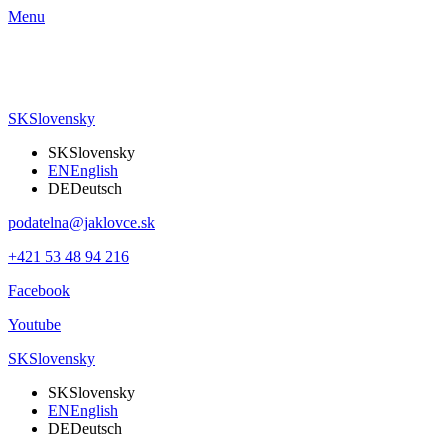
Menu
SK
Slovensky
SK
Slovensky
EN
English
DE
Deutsch
podatelna@jaklovce.sk
+421 53 48 94 216
Facebook
Youtube
SK
Slovensky
SK
Slovensky
EN
English
DE
Deutsch