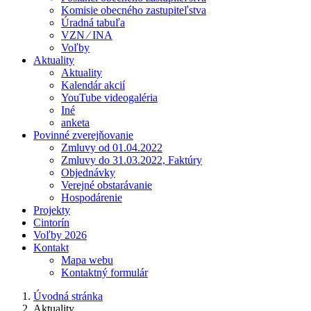
Komisie obecného zastupiteľstva
Úradná tabuľa
VZN ⁄ INA
Voľby
Aktuality
Aktuality
Kalendár akcií
YouTube videogaléria
Iné
anketa
Povinné zverejňovanie
Zmluvy od 01.04.2022
Zmluvy do 31.03.2022, Faktúry
Objednávky
Verejné obstarávanie
Hospodárenie
Projekty
Cintorín
Voľby 2026
Kontakt
Mapa webu
Kontaktný formulár
Úvodná stránka
Aktuality