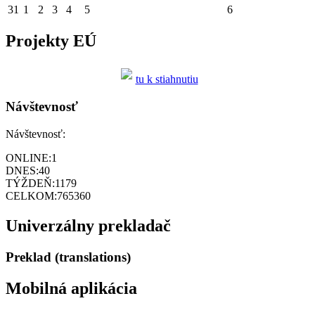
31
1
2
3
4
5
6
Projekty EÚ
tu k stiahnutiu
Návštevnosť
Návštevnosť:
ONLINE:
1
DNES:
40
TÝŽDEŇ:
1179
CELKOM:
765360
Univerzálny prekladač
Preklad (translations)
Mobilná aplikácia