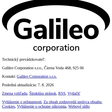
Technický prevádzkovateľ:
Galileo Corporation s.r.o., Čierna Voda 468, 925 06
Kontakt:
Galileo Corporation s.r.o.
Posledná aktualizácia: 7. 8. 2026
Zmena vzhľadu
,
Štruktúra stránok
,
RSS
,
Vytlačiť
Vyhlásenie o prístupnosti
,
Za obsah zodpovedá správca obsahu
,
Cookies
,
Vyhlásenie o ochrane súkromia
,
Webové sídlo