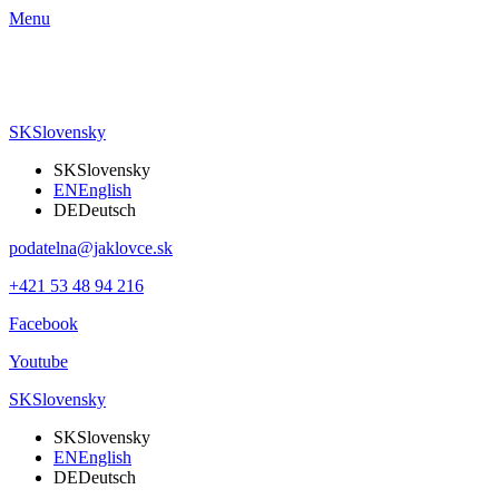
Menu
SK
Slovensky
SK
Slovensky
EN
English
DE
Deutsch
podatelna@jaklovce.sk
+421 53 48 94 216
Facebook
Youtube
SK
Slovensky
SK
Slovensky
EN
English
DE
Deutsch