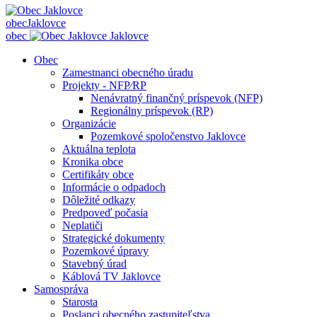
obec
Jaklovce
obec
Jaklovce
Obec
Zamestnanci obecného úradu
Projekty - NFP⁄RP
Nenávratný finančný príspevok (NFP)
Regionálny príspevok (RP)
Organizácie
Pozemkové spoločenstvo Jaklovce
Aktuálna teplota
Kronika obce
Certifikáty obce
Informácie o odpadoch
Dôležité odkazy
Predpoveď počasia
Neplatiči
Strategické dokumenty
Pozemkové úpravy
Stavebný úrad
Káblová TV Jaklovce
Samospráva
Starosta
Poslanci obecného zastupiteľstva