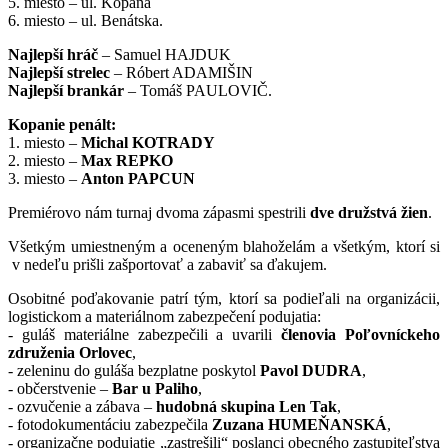
5. miesto – ul. Kopaná
6. miesto – ul. Benátska.
Najlepší hráč
– Samuel HAJDUK
Najlepší strelec
– Róbert ADAMIŠIN
Najlepší brankár
– Tomáš PAULOVIČ.
Kopanie penált:
1. miesto –
Michal KOTRADY
2. miesto –
Max REPKO
3. miesto –
Anton PAPCUN
Premiérovo nám turnaj dvoma zápasmi spestrili
dve družstvá žien
.
Všetkým umiestneným a oceneným blahoželám a všetkým, ktorí si
v nedeľu prišli zašportovať a zabaviť sa ďakujem.
Osobitné poďakovanie patrí tým, ktorí sa podieľali na organizácii,
logistickom a materiálnom zabezpečení podujatia:
- guláš materiálne zabezpečili a uvarili
členovia Poľovníckeho
združenia Orlovec
,
- zeleninu do guláša bezplatne poskytol
Pavol DUDRA
,
- občerstvenie –
Bar u Paliho
,
- ozvučenie a zábava –
hudobná skupina Len Tak
,
- fotodokumentáciu zabezpečila
Zuzana HUMEŇANSKÁ
,
- organizačne podujatie „zastrešili“ poslanci obecného zastupiteľstva