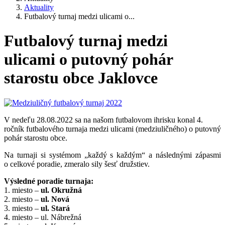
Aktuality
Futbalový turnaj medzi ulicami o...
Futbalový turnaj medzi
ulicami o putovný pohár
starostu obce Jaklovce
V nedeľu 28.08.2022 sa na našom futbalovom ihrisku konal 4.
ročník futbalového turnaja medzi ulicami (medziuličného) o putovný
pohár starostu obce.
Na turnaji si systémom „každý s každým“ a následnými zápasmi
o celkové poradie, zmeralo sily šesť družstiev.
Výsledné poradie turnaja:
1. miesto –
ul. Okružná
2. miesto –
ul. Nová
3. miesto –
ul. Stará
4. miesto – ul. Nábrežná