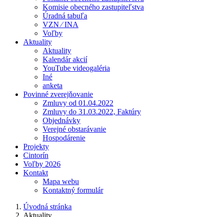
Komisie obecného zastupiteľstva
Úradná tabuľa
VZN ⁄ INA
Voľby
Aktuality
Aktuality
Kalendár akcií
YouTube videogaléria
Iné
anketa
Povinné zverejňovanie
Zmluvy od 01.04.2022
Zmluvy do 31.03.2022, Faktúry
Objednávky
Verejné obstarávanie
Hospodárenie
Projekty
Cintorín
Voľby 2026
Kontakt
Mapa webu
Kontaktný formulár
Úvodná stránka
Aktuality