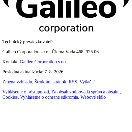
Technický prevádzkovateľ:
Galileo Corporation s.r.o., Čierna Voda 468, 925 06
Kontakt:
Galileo Corporation s.r.o.
Posledná aktualizácia: 7. 8. 2026
Zmena vzhľadu
,
Štruktúra stránok
,
RSS
,
Vytlačiť
Vyhlásenie o prístupnosti
,
Za obsah zodpovedá správca obsahu
,
Cookies
,
Vyhlásenie o ochrane súkromia
,
Webové sídlo