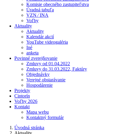
Komisie obecného zastupiteľstva
Úradná tabuľa
VZN ⁄ INA
Voľby
Aktuality
Aktuality
Kalendár akcií
YouTube videogaléria
Iné
anketa
Povinné zverejňovanie
Zmluvy od 01.04.2022
Zmluvy do 31.03.2022, Faktúry
Objednávky
Verejné obstarávanie
Hospodárenie
Projekty
Cintorín
Voľby 2026
Kontakt
Mapa webu
Kontaktný formulár
Úvodná stránka
Aktuality