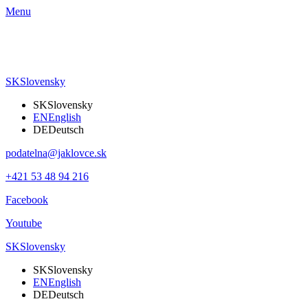
Menu
SK
Slovensky
SK
Slovensky
EN
English
DE
Deutsch
podatelna@jaklovce.sk
+421 53 48 94 216
Facebook
Youtube
SK
Slovensky
SK
Slovensky
EN
English
DE
Deutsch