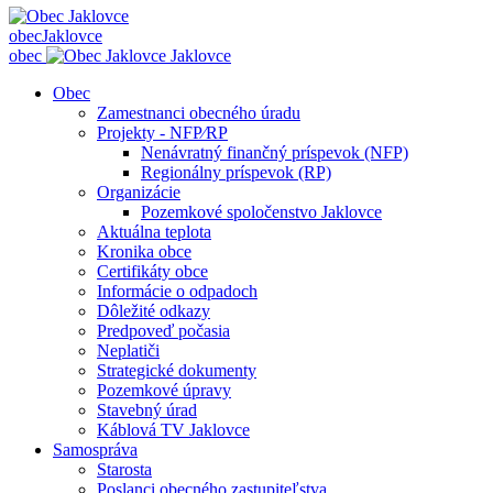
obec
Jaklovce
obec
Jaklovce
Obec
Zamestnanci obecného úradu
Projekty - NFP⁄RP
Nenávratný finančný príspevok (NFP)
Regionálny príspevok (RP)
Organizácie
Pozemkové spoločenstvo Jaklovce
Aktuálna teplota
Kronika obce
Certifikáty obce
Informácie o odpadoch
Dôležité odkazy
Predpoveď počasia
Neplatiči
Strategické dokumenty
Pozemkové úpravy
Stavebný úrad
Káblová TV Jaklovce
Samospráva
Starosta
Poslanci obecného zastupiteľstva