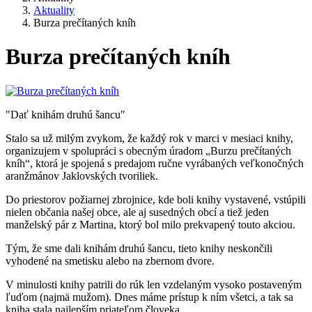
Aktuality
Burza prečítaných kníh
Burza prečítaných kníh
"Dať knihám druhú šancu"
Stalo sa už milým zvykom, že každý rok v marci v mesiaci knihy,
organizujem v spolupráci s obecným úradom „Burzu prečítaných
kníh“, ktorá je spojená s predajom ručne vyrábaných veľkonočných
aranžmánov Jaklovských tvoriliek.
Do priestorov požiarnej zbrojnice, kde boli knihy vystavené, vstúpili
nielen občania našej obce, ale aj susedných obcí a tiež jeden
manželský pár z Martina, ktorý bol milo prekvapený touto akciou.
Tým, že sme dali knihám druhú šancu, tieto knihy neskončili
vyhodené na smetisku alebo na zbernom dvore.
V minulosti knihy patrili do rúk len vzdelaným vysoko postaveným
ľuďom (najmä mužom). Dnes máme prístup k ním všetci, a tak sa
kniha stala najlepším priateľom človeka.