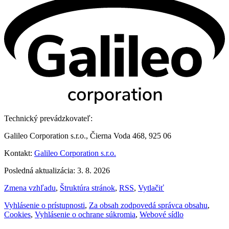
Technický prevádzkovateľ:
Galileo Corporation s.r.o., Čierna Voda 468, 925 06
Kontakt:
Galileo Corporation s.r.o.
Posledná aktualizácia: 3. 8. 2026
Zmena vzhľadu
,
Štruktúra stránok
,
RSS
,
Vytlačiť
Vyhlásenie o prístupnosti
,
Za obsah zodpovedá správca obsahu
,
Cookies
,
Vyhlásenie o ochrane súkromia
,
Webové sídlo